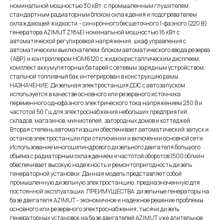
номинальной мощностью 30 кВт, с промышленным глушителем,
стандартным радиаторным блоком охлаждения и подогревателем
охлаждающей жидкости,- синхронного бесщеточного 1-фазного (220 В)
генератора AZIMUT Z184EI номинальной мощностью 16 кВт c
автоматической регулировкой напряжения, шкаф управления с
автоматическим выключателем, блоком автоматического ввода резерва
(АВР) и контроллером HGM6120 с жидкокристаллическим дисплеем,
комплект аккумуляторных батарей с сетевым зарядным устройством,
стальной топливный бак интегрирован в конструкцию рамы.
НАЗНАЧЕНИЕ: Дизельная электростанция ДЭС с автозапуском
используется в качестве основного или резервного источника
переменного однофазного электрического тока напряжением 230 В и
частотой 50 Гц для электроснабжения небольших предприятий,
складов, магазинов, миниотелей, загородных домов и коттеджей.
Вторая степень автоматизации обеспечивает автоматический запуск и
останов электростанции при отключении и включении основной сети.
Использование многоцилиндрового дизельного двигателя большого
объема с радиаторным охлаждением и частотой оборотов 1500 об/мин
обеспечивает высокую надежность и ремонтопригодность дизель
генераторной установки. Данная модель представляет собой
промышленную дизельную электростанцию, предназначенную для
постоянной эксплуатации. ПРЕИМУЩЕСТВА: дизельные генераторы на
базе двигателя AZIMUT - экономичное и надежное решение проблемы
основного или резервного электроснабжения, тысячи дизель
генераторных установок на базе двигателей AZIMUT уже длительное