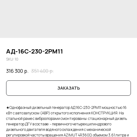
АД-16С-230-2РМ11
SKU:
10
316 300
р.
351 400
р.
ЗАКАЗАТЬ
★Однофазный дизельный генератор АД 16С-230-2РМ11 мощностью 16
кВт с автозапуском (АВР) открытого исполнения КОНСТРУКЦИЯ: На
стальной раме с виброопорами смонтированы: стационарный дизель
генератор ДГУ в составе: - первичного четырехцилиндрового
дизельного двигателя водяного охлаждения с механической
регулировкой частоты вращения AZIMUT 4R360D, объемом 3,61 литра и