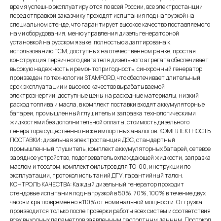
время успешно эксплуатируются по всей России, все электростанции
перед отправкой заказчику проходят испытания под нагрузкой на
специальном стенде, что гарантирует высокое качество поставляемого
нами оборудования, меню управления дизель генераторной
установкой на русском языке, полностью адаптирована к
использованию ГСМ, доступных на отечественном рынке, простая
конструкция первичного двигателя дизельного агрегата обеспечивает
высокую надежность и ремонтопригодность, синхронный генератор
произведен по технологии STAMFORD, что обеспечивает длительный
срок эксплуатации и высокое качество вырабатываемой
электроэнергии, доступные цены на расходные материалы, низкий
расход топлива и масла, в комплект поставки входят аккумуляторные
батареи, промышленный глушитель и заправка технологическими
жидкостями без дополнительной оплаты, стоимость дизельного
генератора существенно ниже импортных аналогов. КОМПЛЕКТНОСТЬ
ПОСТАВКИ: дизельная электростанция ДЭС, стандартный
промышленный глушитель, комплект аккумуляторных батарей, сетевое
зарядное устройство, подогреватель охлаждающей жидкости, заправка
маслом и тосолом, комплект фильтров для ТО-00, инструкции по
эксплуатации, протокол испытаний ДГУ, гарантийный талон.
КОНТРОЛЬ КАЧЕСТВА: Каждый дизельный генератор проходит
стендовые испытания под нагрузкой в 50%, 70%, 100% в течение двух
часов и кратковременно в 110% от номинальной мощности. Отгрузка
производится только после проверки работы всех систем и соответствия
всех выходных параметров заявленным паспортным данным. Протокол