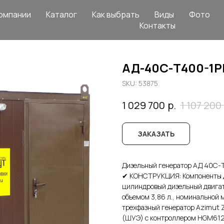
омпании
Каталог
Как выбрать
Виды
Фото
Контакты
АД-40С-Т400-1
SKU:
53875
р.
1 029 700
1 107 200
ЗАКАЗАТЬ
Дизельный генератор АД 40С-
✔ КОНСТРУКЦИЯ: Компоненты ди
цилиндровый дизельный двига
объемом 3,86 л., номинальной
трехфазный генератор Azimut 
(ШУЭ) с контроллером HGM612