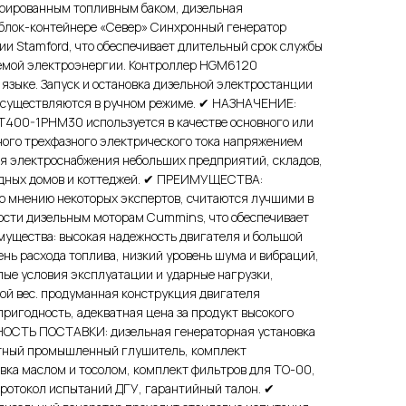
егрированным топливным баком, дизельная
 блок-контейнере «Север» Синхронный генератор
ии Stamford, что обеспечивает длительный срок службы
аемой электроэнергии. Контроллер HGM6120
языке. Запуск и остановка дизельной электростанции
 осуществляются в ручном режиме. ✔ НАЗНАЧЕНИЕ:
400-1РНМ30 используется в качестве основного или
ного трехфазного электрического тока напряжением
для электроснабжения небольших предприятий, складов,
одных домов и коттеджей. ✔ ПРЕИМУЩЕСТВА:
о мнению некоторых экспертов, считаются лучшими в
ности дизельным моторам Cummins, что обеспечивает
ущества: высокая надежность двигателя и большой
нь расхода топлива, низкий уровень шума и вибраций,
ые условия эксплуатации и ударные нагрузки,
ой вес. продуманная конструкция двигателя
ригодность, адекватная цена за продукт высокого
НОСТЬ ПОСТАВКИ: дизельная генераторная установка
ртный промышленный глушитель, комплект
вка маслом и тосолом, комплект фильтров для ТО-00,
протокол испытаний ДГУ, гарантийный талон. ✔