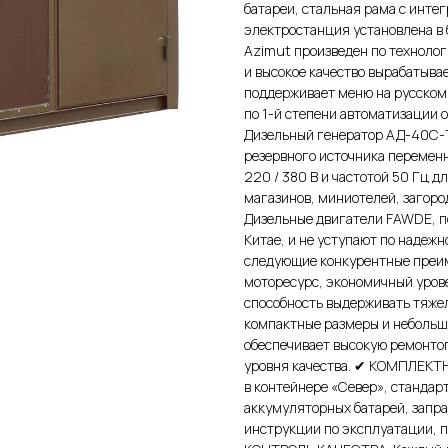
батареи, стальная рама с инт
электростанция установлена в
Azimut произведен по технолог
и высокое качество вырабатыв
поддерживает меню на русском 
по 1-й степени автоматизации
Дизельный генератор АД-40С-Т
резервного источника перемен
220 / 380 В и частотой 50 Гц 
магазинов, миниотелей, загор
Дизельные двигатели FAWDE, п
Китае, и не уступают по надеж
следующие конкурентные преим
моторесурс, экономичный урове
способность выдерживать тяжел
компактные размеры и небольш
обеспечивает высокую ремонтоп
уровня качества. ✔ КОМПЛЕКТ
в контейнере «Север», станда
аккумуляторных батарей, запра
инструкции по эксплуатации, 