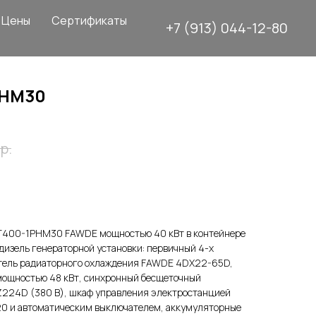
Цены
Сертификаты
+7 (913) 044-12-80
РНМ30
р.
Т400-1РНМ30 FAWDE мощностью 40 кВт в контейнере
зель генераторной установки: первичный 4-х
тель радиаторного охлаждения FAWDE 4DX22-65D,
 мощностью 48 кВт, синхронный бесщеточный
Z224D (380 В), шкаф управления электростанцией
0 и автоматическим выключателем, аккумуляторные