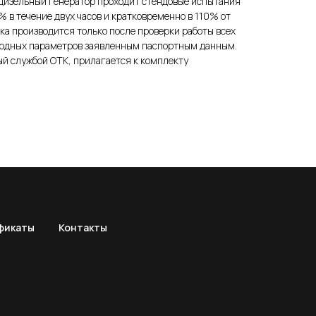
изельный генератор проходит стендовые испытания
% в течение двух часов и кратковременно в 110% от
а производится только после проверки работы всех
ыходных параметров заявленным паспортным данным.
й службой ОТК, прилагается к комплекту
фикаты
Контакты