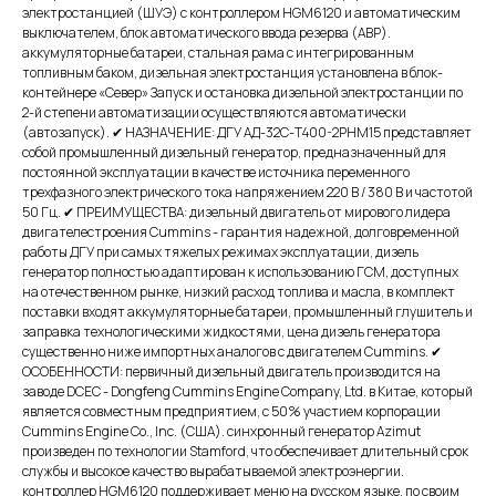
электростанцией (ШУЭ) с контроллером HGM6120 и автоматическим
выключателем, блок автоматического ввода резерва (АВР).
аккумуляторные батареи, стальная рама с интегрированным
топливным баком, дизельная электростанция установлена в блок-
контейнере «Север» Запуск и остановка дизельной электростанции по
2-й степени автоматизации осуществляются автоматически
(автозапуск). ✔ НАЗНАЧЕНИЕ: ДГУ АД-32С-Т400-2РНМ15 представляет
собой промышленный дизельный генератор, предназначенный для
постоянной эксплуатации в качестве источника переменного
трехфазного электрического тока напряжением 220 В / 380 В и частотой
50 Гц. ✔ ПРЕИМУЩЕСТВА: дизельный двигатель от мирового лидера
двигателестроения Cummins - гарантия надежной, долговременной
работы ДГУ при самых тяжелых режимах эксплуатации, дизель
генератор полностью адаптирован к использованию ГСМ, доступных
на отечественном рынке, низкий расход топлива и масла, в комплект
поставки входят аккумуляторные батареи, промышленный глушитель и
заправка технологическими жидкостями, цена дизель генератора
существенно ниже импортных аналогов с двигателем Cummins. ✔
ОСОБЕННОСТИ: первичный дизельный двигатель производится на
заводе DCEC - Dongfeng Cummins Engine Company, Ltd. в Китае, который
является совместным предприятием, с 50% участием корпорации
Cummins Engine Co., Inc. (США). синхронный генератор Azimut
произведен по технологии Stamford, что обеспечивает длительный срок
службы и высокое качество вырабатываемой электроэнергии.
контроллер HGM6120 поддерживает меню на русском языке. по своим