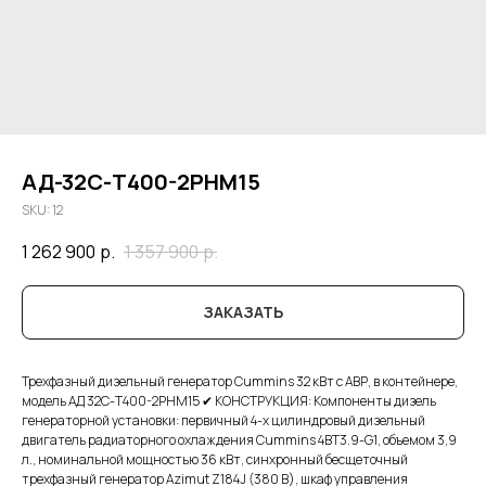
АД-32С-Т400-2РНМ15
SKU:
12
1 262 900
р.
1 357 900
р.
ЗАКАЗАТЬ
Трехфазный дизельный генератор Cummins 32 кВт с АВР, в контейнере,
модель АД 32С-Т400-2РНМ15 ✔ КОНСТРУКЦИЯ: Компоненты дизель
генераторной установки: первичный 4-х цилиндровый дизельный
двигатель радиаторного охлаждения Cummins 4BТ3.9-G1, объемом 3,9
л., номинальной мощностью 36 кВт, синхронный бесщеточный
трехфазный генератор Azimut Z184J (380 В), шкаф управления