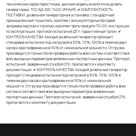
техническим характеристикам, данная модель аналогична дизель
генераторам: ТСС АД-32С-Т400-2РНМ15. ✔ КОМПЛЕКТНОСТЬ
ПОСТАВКИ: дизельная генераторная установка, стандартный
промышленный глушитель, комплект аккумуляторных батарей,
заправка маслом и тосолом, комплект фильтров для ТО-00, инструкции
по эксплуатации, протокол испытаний ДГУ, гарантийный талон. ✔
КОНТРОЛЬ КАЧЕСТВА: Каждый дизельный генератор проходит
стендовые испытания под нагрузкой в 30%, 70%, 100% в течение двух
часов и кратковременно в 110% от номинальной мощности. Отгрузка
производится только после проверки работы всех систем и соответствия
всех выходных параметров заявленным паспортным данным. Протокол
испытаний, заверенный службой ОТК, прилагается к комплекту
документации. ✔ КОНТРОЛЬ КАЧЕСТВА: Каждый дизельный генератор
проходит стендовые испытания под нагрузкой в 30%, 70%, 100% в
течение двух часов и кратковременно в 110% от номинальной
мощности. Отгрузка производится только после проверки работы всех
систем и соответствия всех выходных параметров заявленным
паспортным данным. Протокол испытаний, заверенный службой ОТК,
прилагается к комплекту документации.