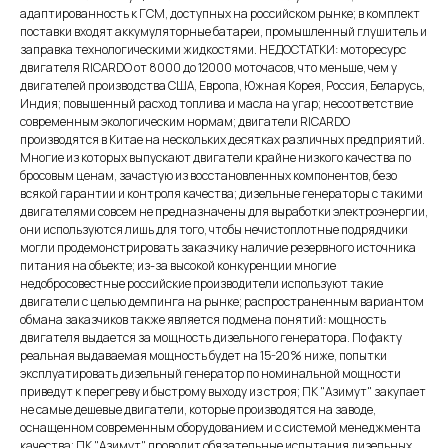
адаптированность к ГСМ, доступных на российском рынке; в комплект
поставки входят аккумуляторные батареи, промышленный глушитель и
заправка технологическими жидкостями. НЕДОСТАТКИ: моторесурс
двигателя RICARDO от 8000 до 12000 моточасов, что меньше, чем у
двигателей производства США, Европа, Южная Корея, Россия, Беларусь,
Индия; повышенный расход топлива и масла на угар; несоответствие
современным экологическим нормам; двигатели RICARDO
производятся в Китае на нескольких десятках различных предприятий.
Многие из которых выпускают двигатели крайне низкого качества по
бросовым ценам, зачастую из восстановленных компонентов, безо
всякой гарантии и контроля качества; дизельные генераторы с такими
двигателями совсем не предназначены для выработки электроэнергии,
они используются лишь для того, чтобы нечистоплотные подрядчики
могли продемонстрировать заказчику наличие резервного источника
питания на объекте; из-за высокой конкуренции многие
недобросовестные российские производители используют такие
двигатели с целью демпинга на рынке; распространенным вариантом
обмана заказчиков также является подмена понятий: мощность
двигателя выдается за мощность дизельного генератора. По факту
реальная выдаваемая мощность будет на 15-20% ниже, попытки
эксплуатировать дизельный генератор по номинальной мощности
приведут к перегреву и быстрому выходу из строя; ПК "Азимут" закупает
не самые дешевые двигатели, которые производятся на заводе,
оснащенном современным оборудованием и с системой менеджмента
качества; ПК "Азимут" проводит обязательные испытания дизельных