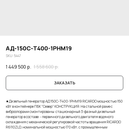
АД-150С-Т400-1РНМ19
SKU:
5447
1 449 500
р.
1 558 600
р.
ЗАКАЗАТЬ
★Дизельный генератор АД 150С-Т400-1РНМ19 RICARDO мощностью 150
кВт в контейнере ПБК "Север" КОНСТРУКЦИЯ: На стальной раме с
виброопорами смонтированы: стационарный 3-фазный дизельный
генератор в составе: - первичного дизельного двигателя водяного
охлаждения с механической регулировкой частоты вращения RICARDO
R6110ZLD, номинальной мощностью 170 кВт, с промышленным