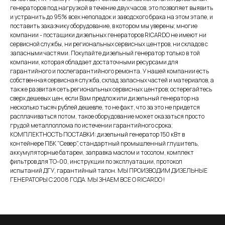
генераторов под нагрузкой в течение двух часов, это позволяет выявить
и устранить до 95% всех неполадок и заводского брака на этом этапе, и
поставить заказчику оборудование, в котором мы уверены; многие
компании - постащики дизельных генераторов RICARDO не имеют ни
сервисной службы, ни региональных сервисных центров, ни складов с
запасными частями. Покупайте дизельный генератор только в той
компании, которая обладает достаточными ресурсами для
гарантийного и послегарантийного ремонта. У нашей компании есть
собственная сервисная служба, склад запасных частей и материалов, а
также развитая сеть региональных сервисных центров; остерегайтесь
сверх дешевых цен, если Вам предложили дизельный генератор на
несколько тысяч рублей дешевле, то не факт, что за это не придется
расплачиваться потом, такое оборудование может оказаться просто
грудой металлоллома по истечении гарантийного срока;
КОМПЛЕКТНОСТЬ ПОСТАВКИ: дизельный генератор 150 кВт в
контейнере ПБК "Север", стандартный промышленный глушитель,
аккумуляторные батареи, заправка маслом и тосолом, комплект
фильтров для ТО-00, инструкции по эксплуатации, протокол
испытаний ДГУ, гарантийный талон. МЫ ПРОИЗВОДИМ ДИЗЕЛЬНЫЕ
ГЕНЕРАТОРЫ С 2008 ГОДА. МЫ ЗНАЕМ ВСЕ О RICARDO !