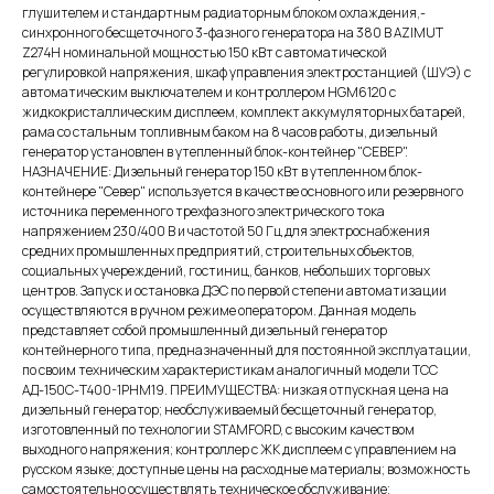
глушителем и стандартным радиаторным блоком охлаждения,-
синхронного бесщеточного 3-фазного генератора на 380 В AZIMUT
Z274H номинальной мощностью 150 кВт c автоматической
регулировкой напряжения, шкаф управления электростанцией (ШУЭ) с
автоматическим выключателем и контроллером HGM6120 с
жидкокристаллическим дисплеем, комплект аккумуляторных батарей,
рама со стальным топливным баком на 8 часов работы, дизельный
генератор установлен в утепленный блок-контейнер "СЕВЕР".
НАЗНАЧЕНИЕ: Дизельный генератор 150 кВт в утепленном блок-
контейнере "Север" используется в качестве основного или резервного
источника переменного трехфазного электрического тока
напряжением 230/400 В и частотой 50 Гц для электроснабжения
средних промышленных предприятий, строительных объектов,
социальных учереждений, гостиниц, банков, небольших торговых
центров. Запуск и остановка ДЭС по первой степени автоматизации
осуществляются в ручном режиме оператором. Данная модель
представляет собой промышленный дизельный генератор
контейнерного типа, предназначенный для постоянной эксплуатации,
по своим техническим характеристикам аналогичный модели ТСС
АД-150С-Т400-1РНМ19. ПРЕИМУЩЕСТВА: низкая отпускная цена на
дизельный генератор; необслуживаемый бесщеточный генератор,
изготовленный по технологии STAMFORD, с высоким качеством
выходного напряжения; контроллер с ЖК дисплеем с управлением на
русском языке; доступные цены на расходные материалы; возможность
самостоятельно осуществлять техническое обслуживание;