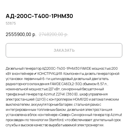
АД-200С-Т400-1РНМ30
53875
2555900,00
р.
2748200,00
р.
ЗАКАЗАТЬ
Дизельный генератор АД 200С-Т400-1РНМ30 FAWDE мощностью 200
кВт в контейнере ✔ КОНСТРУКЦИЯ: Компоненты дизель генераторной
установки: первичный 6-ти цилиндровый дизельный двигатель
радиаторного охлаждения FAWDE CA6DL2-30D, объемом 8,57 л.,
номинальной мощностью 227 кВт, синхронный бесщеточный
трехфазный генератор Azimut Z274K (380 В), шкаф управления
электростанцией (ШУЭ) с контроллером HGM6120 и автоматическим
выключателем, аккумуляторные батареи, стальная рама с
интегрированным топливным баком, дизельная электростанция
установлена в блок-контейнере «Север» Синхронный генератор Azimut
произведен по технологии Stamford, что обеспечивает длительный срок
службы и высокое качество вырабатываемой электроэнергии.