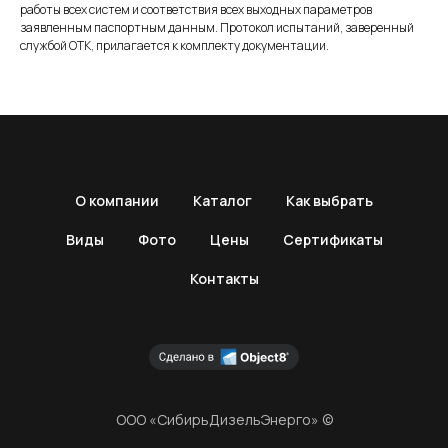
работы всех систем и соответствия всех выходных параметров
заявленным паспортным данным. Протокол испытаний, заверенный
службой ОТК, прилагается к комплекту документации.
О компании
Каталог
Как выбрать
Виды
Фото
Цены
Сертификаты
Контакты
ООО «СибирьДизельЭнерго» ©