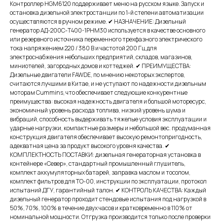
Контроллер HGM6120 поддерживает меню на русском языке. Запуск и
остановка дизельной электростанции по 1-й степени автоматизации
осуществляются в ручном режиме. ✔ НАЗНАЧЕНИЕ: Дизельный
генератор АД-200С-Т400-1РНМ30 используется в качестве основного
или резервного источника переменного трехфазного электрического
тока напряжением 220 / 380 В и частотой 200 Гц для
электроснабжения небольших предприятий, складов, магазинов,
миниотелей, загородных домов и коттеджей. ✔ ПРЕИМУЩЕСТВА:
Дизельные двигатели FAWDE, по мнению некоторых экспертов,
считаются лучшими в Китае, и не уступают по надежности дизельным
моторам Cummins, что обеспечивает следующие конкурентные
преимущества: высокая надежность двигателя и большой моторесурс,
экономичный уровень расхода топлива, низкий уровень шума и
вибраций, способность выдерживать тяжелые условия эксплуатации и
ударные нагрузки, компактные размеры и небольшой вес. продуманная
конструкция двигателя обеспечивает высокую ремонтопригодность,
адекватная цена за продукт высокого уровня качества. ✔
КОМПЛЕКТНОСТЬ ПОСТАВКИ: дизельная генераторная установка в
контейнере «Север», стандартный промышленный глушитель,
комплект аккумуляторных батарей, заправка маслом и тосолом,
комплект фильтров для ТО-00, инструкции по эксплуатации, протокол
испытаний ДГУ, гарантийный талон. ✔ КОНТРОЛЬ КАЧЕСТВА: Каждый
дизельный генератор проходит стендовые испытания под нагрузкой в
50%, 70%, 100% в течение двух часов и кратковременно в 110% от
номинальной мощности. Отгрузка производится только после проверки