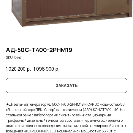
АД-50С-Т400-2РНМ19
SKU:
5447
1 020 200
р.
1 096 900
р.
ЗАКАЗАТЬ
★Дизельный генератор АД 50С-Т400-2РНМ19 RICARDO мощностью 50
кВт в контейнере ПБК "Север" с автозапуском (АВР) КОНСТРУКЦИЯ: На
стальной раме с виброопорами смонтированы: стационарный
трехфазный дизельный генератор в составе: - первичного дизельного
двигателя водяного охлаждения с механической регулировкой частоты
вращения RICARDO N4105ZLD, номинальной мощностью 56 кВт, с