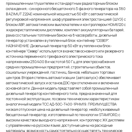
промышленным глушителем и стандартным радиаторным блоком
охлаждения,- синхронного бесщеточного 3-фазного генератора на 380
В AZIMUT Z224E номинальной мощностью 50 кВт c автоматической
регулировкой напряжения, шкаф управления электростанцией (ШУЭ) с
блоком АВР, автоматическим выключателем и контроллером HGM6120 с
жидкокристаллическим дисплеем, комплект аккумуляторных батарей,
рама со стальным топливным баком на 8 часов работы, дизельный
генератор установлен в утепленный блок-контейнер "СЕВЕР".
НАЗНАЧЕНИЕ: Дизельный генератор 50 кВт в утепленном блок-
контейнере "Север" используется в качестве основного или резервного
источника переменного трехфазного электрического тока
напряжением 230/400 В и частотой 50 Гц для электроснабжения
средних промышленных предприятий, строительных объектов,
социальных учереждений, гостиниц, банков, небольших торговых
центров. Вторая степень автоматизации (автозапуск) обеспечивает
автоматический запуск и останов ДЭС при отключении и включении
основной сети. Данная модель представляет собой промышленный
дизельный генератор контейнерного типа, предназначенный для
постоянной эксплуатации, по своим техническим характеристикам
аналогичный модели ТСС АД-50С-Т400-1РНМ19. ПРЕИМУЩЕСТВА:
низкая отпускная цена на дизельный генератор; необслуживаемый
бесщеточный генератор, изготовленный по технологии STAMFORD, с
высоким качеством выходного напряжения; контроллер с ЖК дисплеем
с управлением на русском языке; доступные цены на расходные
материалы; возможность самостоятельно осуществлять техническое