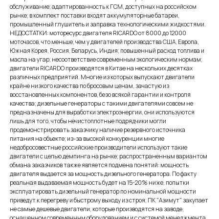
обслуживание; адаптированность к ГСМ, доступных на российском
рынке; в комплект поставки входят аккумуляторные батареи,
промышленный глушитель и заправка технологическими жидкостями.
НЕДОСТАТКИ: моторесурс двигателя RICARDO от 8000 до 12000
моточасов, что меньше, чем у двигателей производства США, Европа,
Южная Корея, Россия, Беларусь, Индия; повышенный расход топлива и
масла на угар; несоответствие современным экологическим нормам;
двигатели RICARDO производятся в Китае на нескольких десятках
различных предприятий. Многие из которых выпускают двигатели
крайне низкого качества по бросовым ценам, зачастую из
восстановленных компонентов, безо всякой гарантии и контроля
качества; дизельные генераторы с такими двигателями совсем не
предназначены для выработки электроэнергии, они используются
лишь для того, чтобы нечистоплотные подрядчики могли
продемонстрировать заказчику наличие резервного источника
питания на объекте; из-за высокой конкуренции многие
недобросовестные российские производители используют такие
двигатели с целью демпинга на рынке; распространенным вариантом
обмана заказчиков также является подмена понятий: мощность
двигателя выдается за мощность дизельного генератора. По факту
реальная выдаваемая мощность будет на 15-20% ниже, попытки
эксплуатировать дизельный генератор по номинальной мощности
приведут к перегреву и быстрому выходу из строя; ПК "Азимут" закупает
не самые дешевые двигатели, которые производятся на заводе,
оснащенном современным оборудованием и с системой менеджмента