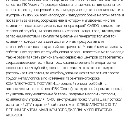
качества; ПК "Азимут" проводит обязательные испытания дизельных
генераторов под нагрузкой в течение двух часов, это позволяет выявить
и устранить до 95% всех неполадок и заводского брака на этом этапе, и
поставить заказчику оборудование, в котором мы уверены; многие
компании - постащики дизельных генераторов RICARDO не имеют ни
сервисной службы, ни региональных сервисных центров, ни складов с
запасными частями. Покупайте дизельный генератор только в той
компании, которая обладает достаточными ресурсами для
гарантийного и послегарантийного ремонта. У нашей компании есть
собственная сервисная служба, склад запасных частей и материалов, а
также развитая сеть региональных сервисных центров; остерегайтесь
сверх дешевых цен, если Вам предложили дизельный генератор на
несколько тысяч рублей дешевле, то не факт, что за это не придется
расплачиваться потом, такое оборудование может оказаться просто
грудой металлоллома по истечении гарантийного срока;
КОМПЛЕКТНОСТЬ ПОСТАВКИ: дизельный генератор 50 кВт с
автозапуском в контейнере ПБК "Север", стандартный промышленный
глушитель, аккумуляторные батареи, заправка маслом и тосолом,
комплект фильтров для ТО-00, инструкции по эксплуатации, протокол
испытаний ДГУ, гарантийный талон. МЫ - СПЕЦИАЛИСТЫ С 10-ТИ
ЛЕТНИМ ОПЫТОМ. МЫ ЗНАЕМ ВСЕ О ДИЗЕЛЬНЫХ ГЕНЕРАТОРАХ
RICARDO !