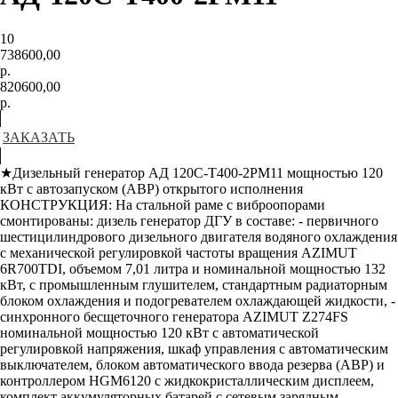
10
738600,00
р.
820600,00
р.
ЗАКАЗАТЬ
★Дизельный генератор АД 120С-Т400-2РМ11 мощностью 120
кВт с автозапуском (АВР) открытого исполнения
КОНСТРУКЦИЯ: На стальной раме с виброопорами
смонтированы: дизель генератор ДГУ в составе: - первичного
шестицилиндрового дизельного двигателя водяного охлаждения
с механической регулировкой частоты вращения AZIMUT
6R700TDI, объемом 7,01 литра и номинальной мощностью 132
кВт, с промышленным глушителем, стандартным радиаторным
блоком охлаждения и подогревателем охлаждающей жидкости, -
синхронного бесщеточного генератора AZIMUT Z274FS
номинальной мощностью 120 кВт c автоматической
регулировкой напряжения, шкаф управления с автоматическим
выключателем, блоком автоматического ввода резерва (АВР) и
контроллером HGM6120 с жидкокристаллическим дисплеем,
комплект аккумуляторных батарей с сетевым зарядным