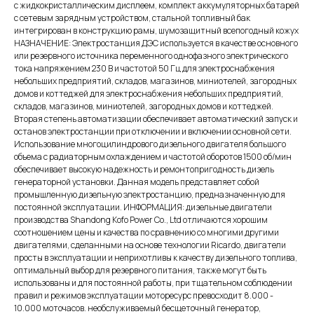
с жидкокристаллическим дисплеем, комплект аккумуляторных батарей
с сетевым зарядным устройством, стальной топливный бак
интегрирован в конструкцию рамы, шумозащитный всепогодный кожух
НАЗНАЧЕНИЕ: Электростанция ДЭС используется в качестве основного
или резервного источника переменного однофазного электрического
тока напряжением 230 В и частотой 50 Гц для электроснабжения
небольших предприятий, складов, магазинов, миниотелей, загородных
домов и коттеджей для электроснабжения небольших предприятий,
складов, магазинов, миниотелей, загородных домов и коттеджей.
Вторая степень автоматизации обеспечивает автоматический запуск и
останов электростанции при отключении и включении основной сети.
Использование многоцилиндрового дизельного двигателя большого
объема с радиаторным охлаждением и частотой оборотов 1500 об/мин
обеспечивает высокую надежность и ремонтопригодность дизель
генераторной установки. Данная модель представляет собой
промышленную дизельную электростанцию, предназначенную для
постоянной эксплуатации. ИНФОРМАЦИЯ: дизельные двигатели
производства Shandong Kofo Power Co., Ltd отличаются хорошим
соотношением цены и качества по сравнению со многими другими
двигателями, сделанными на основе технологии Ricardo, двигатели
просты в эксплуатации и неприхотливы к качеству дизельного топлива,
оптимальный выбор для резервного питания, также могут быть
использованы и для постоянной работы, при тщательном соблюдении
правил и режимов эксплуатации моторесурс превосходит 8.000 -
10.000 моточасов. необслуживаемый бесщеточный генератор,