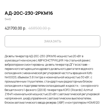
АД-20С-230-2РКМ16
5448
421700,00
р.
468500,00
р.
ЗАКАЗАТЬ
Дизель генератор АД-20С-230-2РКМ16 мощностью 20 кВт в
шумозащитном кожухе с АВР КОНСТРУКЦИЯ: На стальной раме с
виброопорами смонтированы: дизель генератор ДГУ в составе: -
первичного четырехцилиндрового дизельного двигателя водяного
охлаждения с механической регулировкой частоты вращения Kofo
N4100DS, объемом 3,61 литра и номинальной мощностью 30 кВт, с
промышленным глушителем, стандартным радиаторным блоком
охлаждения и подогревателем охлаждающей жидкости, - синхронного
бесщеточного 1-фазного (220 В) генератора KOFO (Ricardo) Azimut
Z184FI номинальной мощностью 20 кВт c автоматической регулировкой
напряжения, шкаф управления с автоматическим выключателем,
блоком автоматического ввода резерва (АВР) и контроллером HGM6120