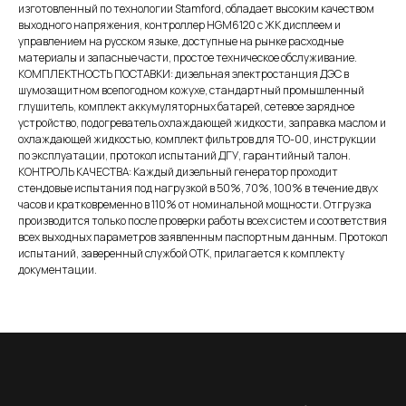
изготовленный по технологии Stamford, обладает высоким качеством
выходного напряжения, контроллер HGM6120 с ЖК дисплеем и
управлением на русском языке, доступные на рынке расходные
материалы и запасные части, простое техническое обслуживание.
КОМПЛЕКТНОСТЬ ПОСТАВКИ: дизельная электростанция ДЭС в
шумозащитном всепогодном кожухе, стандартный промышленный
глушитель, комплект аккумуляторных батарей, сетевое зарядное
устройство, подогреватель охлаждающей жидкости, заправка маслом и
охлаждающей жидкостью, комплект фильтров для ТО-00, инструкции
по эксплуатации, протокол испытаний ДГУ, гарантийный талон.
КОНТРОЛЬ КАЧЕСТВА: Каждый дизельный генератор проходит
стендовые испытания под нагрузкой в 50%, 70%, 100% в течение двух
часов и кратковременно в 110% от номинальной мощности. Отгрузка
производится только после проверки работы всех систем и соответствия
всех выходных параметров заявленным паспортным данным. Протокол
испытаний, заверенный службой ОТК, прилагается к комплекту
документации.