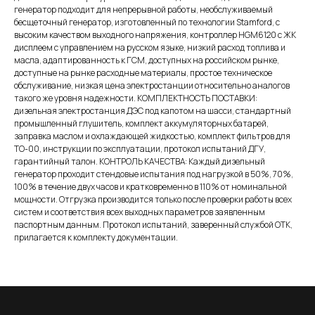
генератор подходит для непрерывной работы, необслуживаемый
бесщеточный генератор, изготовленный по технологии Stamford, с
высоким качеством выходного напряжения, контроллер HGM6120 с ЖК
дисплеем с управлением на русском языке, низкий расход топлива и
масла, адаптированность к ГСМ, доступных на российском рынке,
доступные на рынке расходные материалы, простое техническое
обслуживание, низкая цена электростанции относительно аналогов
такого же уровня надежности. КОМПЛЕКТНОСТЬ ПОСТАВКИ:
дизельная электростанция ДЭС под капотом на шасси, стандартный
промышленный глушитель, комплект аккумуляторных батарей,
заправка маслом и охлаждающей жидкостью, комплект фильтров для
ТО-00, инструкции по эксплуатации, протокол испытаний ДГУ,
гарантийный талон. КОНТРОЛЬ КАЧЕСТВА: Каждый дизельный
генератор проходит стендовые испытания под нагрузкой в 50%, 70%,
100% в течение двух часов и кратковременно в 110% от номинальной
мощности. Отгрузка производится только после проверки работы всех
систем и соответствия всех выходных параметров заявленным
паспортным данным. Протокол испытаний, заверенный службой ОТК,
прилагается к комплекту документации.