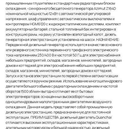
промышленным глушителем и стандартным радиаторным блоком
охлаждения,- синхронного бесщеточного генератора Azimut Z164D
номинальной мощностью 12 кВт c автоматической регулировкой
напряжения, шкаф управления с автоматическим выключателем и
контроллером HGM6120 с жидкокристаллическим дисплеем, комплект
аккумуляторных батарей, стальной топливный бак интегрирован в
конструкцию рамы, на раму установлен всепогодный капот, дизель
генераторная электростанция установлена на шасси. НАЗНАЧЕНИЕ:
Передвижной дизельный генератор используется в качестве основного
или резервного источника переменного трехфазного электрического
тока напряжением 230/400 В и частотой 50 Гц для электроснабжения
небольших предприятий, складов, магазинов, миниотелей, загородных
домов и коттеджей для электроснабжения небольших предприятий,
складов, магазинов, миниотелей, загородных домов и коттеджей.
Запуск и останов электростанции по первой степени автоматизации
осуществляются в ручном режиме. Использование многоцилиндрового
двигателя большого объема с радиаторным охлаждением и частотой
оборотов 1500 об/мин выгодно отличает ее от бытовых
электрогенераторов, оснащенных высокооборотными
одноцилиндровыми малолитражными двигателями воздушного
охлаждения. Данная модель представляет собой промышленную
дизельную электростанцию, предназначенную для постоянной
эксплуатации. ПРЕИМУЩЕСТВА: дизельный двигатель Quanchai
отличается высокими эксплуатационными характеристиками,
длительным моторесурсом и большой надежностью, дизельный