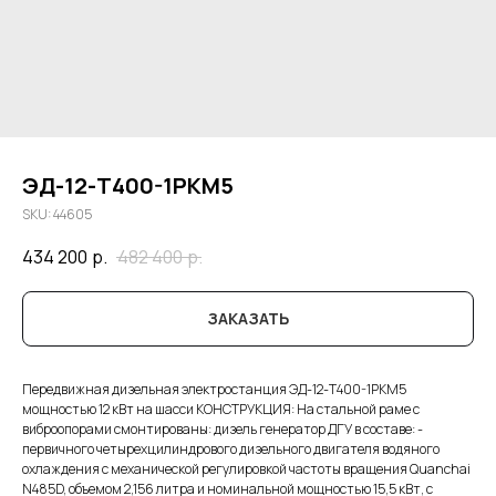
ЭД-12-Т400-1РКM5
SKU:
44605
434 200
р.
482 400
р.
ЗАКАЗАТЬ
Передвижная дизельная электростанция ЭД-12-Т400-1РКМ5
мощностью 12 кВт на шасси КОНСТРУКЦИЯ: На стальной раме с
виброопорами смонтированы: дизель генератор ДГУ в составе: -
первичного четырехцилиндрового дизельного двигателя водяного
охлаждения с механической регулировкой частоты вращения Quanchai
N485D, объемом 2,156 литра и номинальной мощностью 15,5 кВт, с