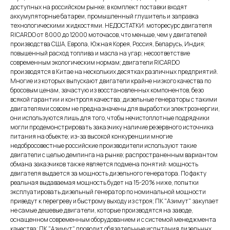
доступных на российском рынке; в комплект поставки входят
аккумуляторные батареи, промышленный глушитель и заправка
технологическими жидкостями. НЕДОСТАТКИ: моторесурс двигателя
RICARDO от 8000 до 12000 моточасов, что меньше, чем у двигателей
производства США, Европа, Южная Корея, Россия, Беларусь, Индия;
повышенный расход топлива и масла на угар; несоответствие
современным экологическим нормам; двигатели RICARDO
производятся в Китае на нескольких десятках различных предприятий.
Многие из которых выпускают двигатели крайне низкого качества по
бросовым ценам, зачастую из восстановленных компонентов, безо
всякой гарантии и контроля качества; дизельные генераторы с такими
двигателями совсем не предназначены для выработки электроэнергии,
они используются лишь для того, чтобы нечистоплотные подрядчики
могли продемонстрировать заказчику наличие резервного источника
питания на объекте; из-за высокой конкуренции многие
недобросовестные российские производители используют такие
двигатели с целью демпинга на рынке; распространенным вариантом
обмана заказчиков также является подмена понятий: мощность
двигателя выдается за мощность дизельного генератора. По факту
реальная выдаваемая мощность будет на 15-20% ниже, попытки
эксплуатировать дизельный генератор по номинальной мощности
приведут к перегреву и быстрому выходу из строя; ПК "Азимут" закупает
не самые дешевые двигатели, которые производятся на заводе,
оснащенном современным оборудованием и с системой менеджмента
качества; ПК "Азимут" проводит обязательные испытания дизельных