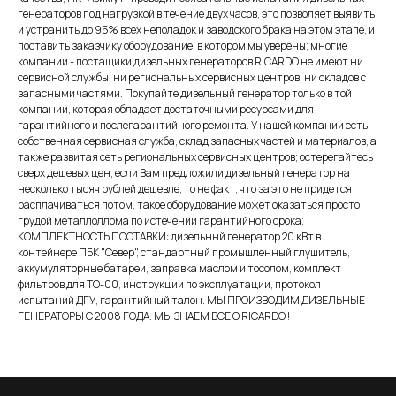
генераторов под нагрузкой в течение двух часов, это позволяет выявить
и устранить до 95% всех неполадок и заводского брака на этом этапе, и
поставить заказчику оборудование, в котором мы уверены; многие
компании - постащики дизельных генераторов RICARDO не имеют ни
сервисной службы, ни региональных сервисных центров, ни складов с
запасными частями. Покупайте дизельный генератор только в той
компании, которая обладает достаточными ресурсами для
гарантийного и послегарантийного ремонта. У нашей компании есть
собственная сервисная служба, склад запасных частей и материалов, а
также развитая сеть региональных сервисных центров; остерегайтесь
сверх дешевых цен, если Вам предложили дизельный генератор на
несколько тысяч рублей дешевле, то не факт, что за это не придется
расплачиваться потом, такое оборудование может оказаться просто
грудой металлоллома по истечении гарантийного срока;
КОМПЛЕКТНОСТЬ ПОСТАВКИ: дизельный генератор 20 кВт в
контейнере ПБК "Север", стандартный промышленный глушитель,
аккумуляторные батареи, заправка маслом и тосолом, комплект
фильтров для ТО-00, инструкции по эксплуатации, протокол
испытаний ДГУ, гарантийный талон. МЫ ПРОИЗВОДИМ ДИЗЕЛЬНЫЕ
ГЕНЕРАТОРЫ С 2008 ГОДА. МЫ ЗНАЕМ ВСЕ О RICARDO !