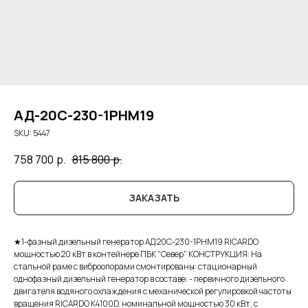
АД-20С-230-1РНМ19
SKU:
5447
758 700
р.
815 800
р.
ЗАКАЗАТЬ
★1-фазный дизельный генератор АД 20С-230-1РНМ19 RICARDO
мощностью 20 кВт в контейнере ПБК "Север" КОНСТРУКЦИЯ: На
стальной раме с виброопорами смонтированы: стационарный
однофазный дизельный генератор в составе: - первичного дизельного
двигателя водяного охлаждения с механической регулировкой частоты
вращения RICARDO K4100D, номинальной мощностью 30 кВт, с