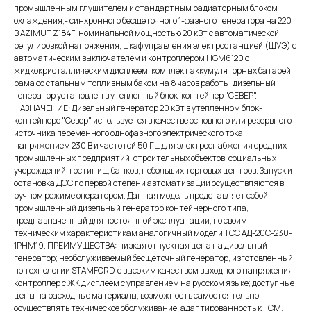
промышленным глушителем и стандартным радиаторным блоком
охлаждения,- синхронного бесщеточного 1-фазного генератора на 220
В AZIMUT Z184FI номинальной мощностью 20 кВт c автоматической
регулировкой напряжения, шкаф управления электростанцией (ШУЭ) с
автоматическим выключателем и контроллером HGM6120 с
жидкокристаллическим дисплеем, комплект аккумуляторных батарей,
рама со стальным топливным баком на 8 часов работы, дизельный
генератор установлен в утепленный блок-контейнер "СЕВЕР".
НАЗНАЧЕНИЕ: Дизельный генератор 20 кВт в утепленном блок-
контейнере "Север" используется в качестве основного или резервного
источника переменного однофазного электрического тока
напряжением 230 В и частотой 50 Гц для электроснабжения средних
промышленных предприятий, строительных объектов, социальных
учереждений, гостиниц, банков, небольших торговых центров. Запуск и
остановка ДЭС по первой степени автоматизации осуществляются в
ручном режиме оператором. Данная модель представляет собой
промышленный дизельный генератор контейнерного типа,
предназначенный для постоянной эксплуатации, по своим
техническим характеристикам аналогичный модели ТСС АД-20С-230-
1РНМ19. ПРЕИМУЩЕСТВА: низкая отпускная цена на дизельный
генератор; необслуживаемый бесщеточный генератор, изготовленный
по технологии STAMFORD, с высоким качеством выходного напряжения;
контроллер с ЖК дисплеем с управлением на русском языке; доступные
цены на расходные материалы; возможность самостоятельно
осуществлять техническое обслуживание; адаптированность к ГСМ,