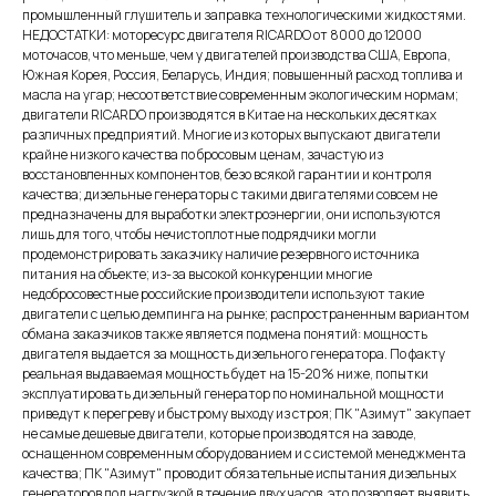
промышленный глушитель и заправка технологическими жидкостями.
НЕДОСТАТКИ: моторесурс двигателя RICARDO от 8000 до 12000
моточасов, что меньше, чем у двигателей производства США, Европа,
Южная Корея, Россия, Беларусь, Индия; повышенный расход топлива и
масла на угар; несоответствие современным экологическим нормам;
двигатели RICARDO производятся в Китае на нескольких десятках
различных предприятий. Многие из которых выпускают двигатели
крайне низкого качества по бросовым ценам, зачастую из
восстановленных компонентов, безо всякой гарантии и контроля
качества; дизельные генераторы с такими двигателями совсем не
предназначены для выработки электроэнергии, они используются
лишь для того, чтобы нечистоплотные подрядчики могли
продемонстрировать заказчику наличие резервного источника
питания на объекте; из-за высокой конкуренции многие
недобросовестные российские производители используют такие
двигатели с целью демпинга на рынке; распространенным вариантом
обмана заказчиков также является подмена понятий: мощность
двигателя выдается за мощность дизельного генератора. По факту
реальная выдаваемая мощность будет на 15-20% ниже, попытки
эксплуатировать дизельный генератор по номинальной мощности
приведут к перегреву и быстрому выходу из строя; ПК "Азимут" закупает
не самые дешевые двигатели, которые производятся на заводе,
оснащенном современным оборудованием и с системой менеджмента
качества; ПК "Азимут" проводит обязательные испытания дизельных
генераторов под нагрузкой в течение двух часов, это позволяет выявить