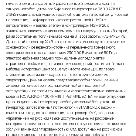
глушителем и стандартным радиаторным блоком охлаждения,-
синхронного бесщеточного 3-фазного генератора на 380 В AZIMUT
Z184G номинальной мощностью 24 кВт c автоматической регулировкой
напряжения, шкаф управления электростанцией (ШУЭ) с
автоматическим выключателем и контроллером HGM6120 с
жидкокристаллическим дисплеем, комплект аккумуляторных батарей,
рама со стальным топливным баком на 8 часов работы. НАЗНАЧЕНИЕ:
Дизельный генератор 24 кВт открытого типа используется в качестве
основного или резервного источника переменного трехфазного
электрического тока напряжением 230/400 В и частотой 50 Гц для
электроснабжения средних промышленных предприятий,
строительных объектов, социальных учереждений, гостиниц, банков,
небольших торговых центров. Запуск и остановка ДЭС по первой
степени автоматизации осуществляются в ручном режиме
оператором. Данная модель представляет собой промышленный
дизельный генератор, предназначенный для постоянной
эксплуатации, по своим техническим характеристикам аналогичный
модели ТСС АД-24С-Т400-1РМ19. ПРЕИМУЩЕСТВА: низкая отпускная
цена на дизельный генератор; необслуживаемый бесщеточный
генератор, изготовленный по технологии STAMFORD, с высоким
качеством выходного напряжения; контроллер с ЖК дисплеем с
управлением на русском языке; доступные цены на расходные
материалы; возможность самостоятельно осуществлять техническое
обслуживание; адаптированность к ГСМ, доступных на российском
рынке; в комплект поставки входят аккумуляторные батареи,