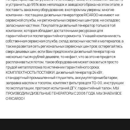
и устранить до 95% всех неполадок и заводского брака на этом этапе, и
поставить заказчику оборудование, в котором мы уверены; многие
компании - постащики дизельных генераторов RICARDO не имеют ни
сервисной службы, ни региональных сервисных центров, ни складов с
запасными частями. Покупайте дизельный генератор только в той
компании, которая обладает достаточными ресурсами для
гарантийного и послегарантийного ремонта. У нашей компании есть
собственная сервисная служба, склад запасных частей и материалов, а
также развитая сеть региональных сервисных центров; остерегайтесь
сверх дешевых цен, если Вам предложили дизельный генератор на
несколько тысяч рублей дешевле, то не факт, что за это не придется
расплачиваться потом, такое оборудование может оказаться просто
грудой металлоллома по истечении гарантийного срока;
КОМПЛЕКТНОСТЬ ПОСТАВКИ: дизельный генератор 24 кВт,
стандартный промышленный глушитель, аккумуляторные батареи,
заправка маслом и тосолом, комплект фильтров для ТО-00, инструкции
по эксплуатации, протокол испытаний ДГУ, гарантийный талон. МЫ
ПРОИЗВОДИМ ДИЗЕЛЬНЫЕ ГЕНЕРАТОРЫ С 2008 ГОДА. МЫ ЗНАЕМ ВСЕ
О RICARDO !