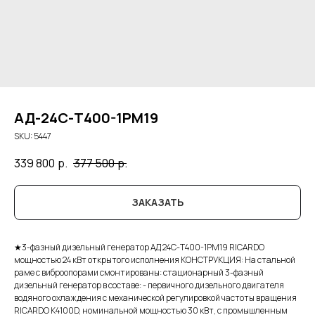
АД-24С-Т400-1РМ19
SKU:
5447
339 800
р.
377 500
р.
ЗАКАЗАТЬ
★3-фазный дизельный генератор АД 24С-Т400-1РМ19 RICARDO
мощностью 24 кВт открытого исполнения КОНСТРУКЦИЯ: На стальной
раме с виброопорами смонтированы: стационарный 3-фазный
дизельный генератор в составе: - первичного дизельного двигателя
водяного охлаждения с механической регулировкой частоты вращения
RICARDO K4100D, номинальной мощностью 30 кВт, с промышленным