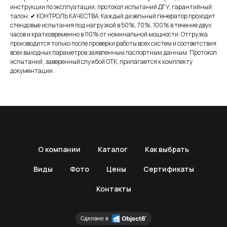
инструкции по эксплуатации, протокол испытаний ДГУ, гарантийный
талон. ✔ КОНТРОЛЬ КАЧЕСТВА: Каждый дизельный генератор проходит
стендовые испытания под нагрузкой в 50%, 70%, 100% в течение двух
часов и кратковременно в 110% от номинальной мощности. Отгрузка
производится только после проверки работы всех систем и соответствия
всех выходных параметров заявленным паспортным данным. Протокол
испытаний, заверенный службой ОТК, прилагается к комплекту
документации.
О компании
Каталог
Как выбрать
Виды
Фото
Цены
Сертификаты
Контакты