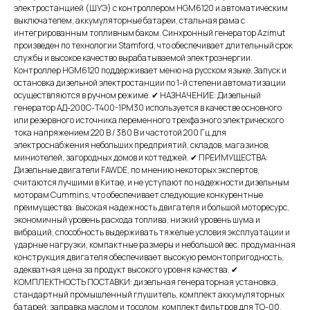
электростанцией (ШУЭ) с контроллером HGM6120 и автоматическим
выключателем, аккумуляторные батареи, стальная рама с
интегрированным топливным баком. Синхронный генератор Azimut
произведен по технологии Stamford, что обеспечивает длительный срок
службы и высокое качество вырабатываемой электроэнергии.
Контроллер HGM6120 поддерживает меню на русском языке. Запуск и
остановка дизельной электростанции по 1-й степени автоматизации
осуществляются в ручном режиме. ✔ НАЗНАЧЕНИЕ: Дизельный
генератор АД-200С-T400-1РМ30 используется в качестве основного
или резервного источника переменного трехфазного электрического
тока напряжением 220 В / 380 В и частотой 200 Гц для
электроснабжения небольших предприятий, складов, магазинов,
миниотелей, загородных домов и коттеджей. ✔ ПРЕИМУЩЕСТВА:
Дизельные двигатели FAWDE, по мнению некоторых экспертов,
считаются лучшими в Китае, и не уступают по надежности дизельным
моторам Cummins, что обеспечивает следующие конкурентные
преимущества: высокая надежность двигателя и большой моторесурс,
экономичный уровень расхода топлива, низкий уровень шума и
вибраций, способность выдерживать тяжелые условия эксплуатации и
ударные нагрузки, компактные размеры и небольшой вес. продуманная
конструкция двигателя обеспечивает высокую ремонтопригодность,
адекватная цена за продукт высокого уровня качества. ✔
КОМПЛЕКТНОСТЬ ПОСТАВКИ: дизельная генераторная установка,
стандартный промышленный глушитель, комплект аккумуляторных
батарей, заправка маслом и тосолом, комплект фильтров для ТО-00,