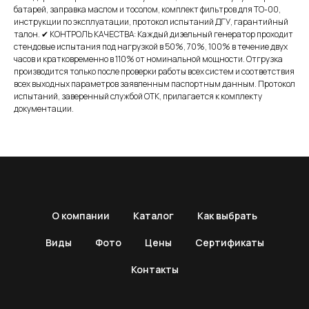
батарей, заправка маслом и тосолом, комплект фильтров для ТО-00,
инструкции по эксплуатации, протокол испытаний ДГУ, гарантийный
талон. ✔ КОНТРОЛЬ КАЧЕСТВА: Каждый дизельный генератор проходит
стендовые испытания под нагрузкой в 50%, 70%, 100% в течение двух
часов и кратковременно в 110% от номинальной мощности. Отгрузка
производится только после проверки работы всех систем и соответствия
всех выходных параметров заявленным паспортным данным. Протокол
испытаний, заверенный службой ОТК, прилагается к комплекту
документации.
О компании
Каталог
Как выбрать
Виды
Фото
Цены
Сертификаты
Контакты