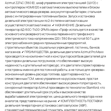
Azimut Z274C (380 В), шкаф управления электростанцией (ШУЭ) с
контроллером HGM6120 и автоматическим выключателем и блоком
автоматического ввода резерва. аккумуляторные батареи, стальная
рама с интегрированным топливным баком. Запуск и остановка
дизельной электростанции по 2-й степени автоматизации
осуществляются автоматически. ✔ НАЗНАЧЕНИЕ: Дизельный
генератор АД-80С-Т400-2РМ14 серии «Проф» используется в качестве
основного или резервного источника переменного трехфазного
электрического тока напряжением 220 / 380 В и частотой 50 Гц для
электроснабжения средних промышленные предприятий,
строительных объектов, социальных учреждений, гостиниц, банков,
магазинов. ✔ ПРЕИМУЩЕСТВА: дизельные двигатели Azimut Pro Maxx
производятся на компонентной и конструкторской базе двигателей для
тракторов и дизельных погрузчиков, что обеспечивает высокую
надежность и длительный моторесурс, эти двигатели спроектированы
и построены именно для постоянной работы, а не только для «резерва».
экономичный уровень расхода топлива, адаптированность к
отечественным ГСМ, меню управления на русском языке, простая
конструкция двигателя обеспечивает высокую ремонтопригодность,
синхронный генератор Azimut произведен по технологии Stamford, что
обеспечивает длительный срок службы и высокое качество
вырабатываемой электроэнергии, цена дизельного генератора ниже
аналогов, представленных на рынке. ✔ КОМПЛЕКТНОСТЬ ПОСТАВКИ:
дизельная генераторная установка с автозапуском (АВР),
стандартный промышленный глушитель, комплект аккумуляторных