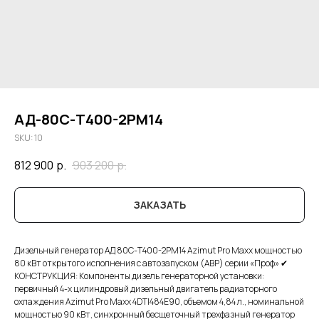
АД-80С-Т400-2РМ14
SKU:
10
812 900
р.
903 200
р.
ЗАКАЗАТЬ
Дизельный генератор АД 80С-Т400-2РМ14 Azimut Pro Maxx мощностью
80 кВт открытого исполнения с автозапуском (АВР) серии «Проф» ✔
КОНСТРУКЦИЯ: Компоненты дизель генераторной установки:
первичный 4-х цилиндровый дизельный двигатель радиаторного
охлаждения Azimut Pro Maxx 4DTI484E90, объемом 4,84 л., номинальной
мощностью 90 кВт, синхронный бесщеточный трехфазный генератор