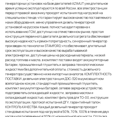
генераторных установок на базе двигателей AZIMUT уже длительное
время успешно эксплуатируются по всей России, все электростанции
перед отправкой заказчику проходят испытания под нагрузкой на
специальном стенде, что гарантирует высокое качество поставляемого
нами оборудования, меню управления дизель генераторной
установкой на русском языке, полностью адаптирована к
использованию ГСМ, доступных на отечественном рынке, простая
конструкция первичного двигателя дизельного агрегата обеспечивает
высокую надежность и ремонтопригодность, синхронный генератор
произведен по технологии STAMFORD, что обеспечивает длительный
срок эксплуатации и высокое качество вырабатываемой
электроэнергии, доступные цены на расходные материалы, низкий
расход топлива и масла, в комплект поставки входят аккумуляторные
батареи, промышленный глушитель и заправка технологическими
жидкостями без дополнительной оплаты, стоимость дизельного
генератора существенно ниже импортных аналогов. КОМПЛЕКТНОСТЬ
ПОСТАВКИ: дизельная электростанция ДЭС-320 в шумозащитном
всепогодном кожухе, стандартный промышленный глушитель,
комплект аккумуляторных батарей, сетевое зарядное устройство,
подогреватель охлаждающей жидкости, заправка маслом и
охлаждающей жидкостью, комплект фильтров для ТО-00, инструкции
по эксплуатации, протокол испытаний ДГУ, гарантийный талон.
КОНТРОЛЬ КАЧЕСТВА: Каждый дизельный генератор проходит
стендовые испытания под нагрузкой в 50%, 70%, 100% в течение двух
часов и кратковременно в 110% от номинальной мощности. Отгрузка