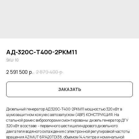
АД-320С-Т400-2РКМ11
SKU:
10
2 591 500
р.
2 879 400
р.
ЗАКАЗАТЬ
Дизельный генератор АД 320С-Т400-2РКМ11 мощностью 320 кВт в
шумозащитном кожухе с автозапуском (АВР) КОНСТРУКЦИЯ: На
стальной раме с виброопорами смонтированы: дизель генератор ДГУ
320 кВт в составе: - первичного шестицилиндрового дизельного
двигателя водяного охлаждения с электронной регулировкой частоты
вращения AZIMUT 6R1420TDI38, объемом 14,4 литра и номинальной