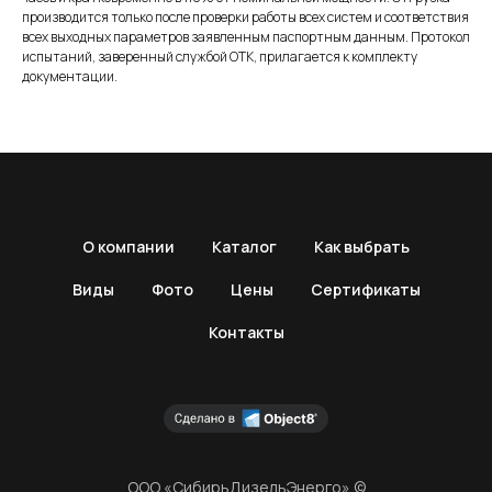
производится только после проверки работы всех систем и соответствия
всех выходных параметров заявленным паспортным данным. Протокол
испытаний, заверенный службой ОТК, прилагается к комплекту
документации.
О компании
Каталог
Как выбрать
Виды
Фото
Цены
Сертификаты
Контакты
ООО «СибирьДизельЭнерго» ©