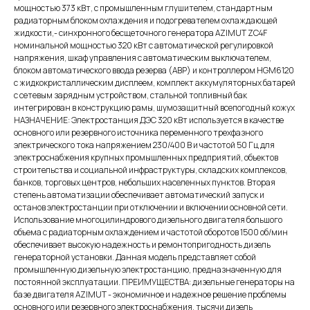
мощностью 373 кВт, с промышленным глушителем, стандартным
радиаторным блоком охлаждения и подогревателем охлаждающей
жидкости,- синхронного бесщеточного генератора AZIMUT ZC4F
номинальной мощностью 320 кВт c автоматической регулировкой
напряжения, шкаф управления с автоматическим выключателем,
блоком автоматического ввода резерва (АВР) и контроллером HGM6120
с жидкокристаллическим дисплеем, комплект аккумуляторных батарей
с сетевым зарядным устройством, стальной топливный бак
интегрирован в конструкцию рамы, шумозащитный всепогодный кожух
НАЗНАЧЕНИЕ: Электростанция ДЭС 320 кВт используется в качестве
основного или резервного источника переменного трехфазного
электрического тока напряжением 230/400 В и частотой 50 Гц для
электроснабжения крупных промышленных предприятий, объектов
строительства и социальной инфраструктуры, складских комплексов,
банков, торговых центров, небольших населенных пунктов. Вторая
степень автоматизации обеспечивает автоматический запуск и
останов электростанции при отключении и включении основной сети.
Использование многоцилиндрового дизельного двигателя большого
объема с радиаторным охлаждением и частотой оборотов 1500 об/мин
обеспечивает высокую надежность и ремонтопригодность дизель
генераторной установки. Данная модель представляет собой
промышленную дизельную электростанцию, предназначенную для
постоянной эксплуатации. ПРЕИМУЩЕСТВА: дизельные генераторы на
базе двигателя AZIMUT - экономичное и надежное решение проблемы
основного или резервного электроснабжения, тысячи дизель