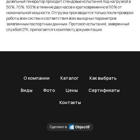
дизельный генератор проходит стендовые испытания под нагрузкой в
50%, 70%, 100% в течение двух часов и кратковременно в 110% от
номинальной мощности. Отгрузка производится только после проверки
работы всех систем и соответствия всех выходных параметров
заявленным паспортным данным. Протокол испытаний, заверенный
службой ОТК, прилагается к комплекту документации.
О компании
Каталог
Как выбрать
Виды
Фото
Цены
Сертификаты
Контакты