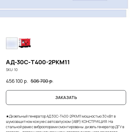
АД-30С-Т400-2РКМ11
SKU:
10
456 100
р.
506 700
р.
ЗАКАЗАТЬ
★Дизельный генератор АД 30С-Т400-2РКМ11 мощностью 30 кВт в
шумозащитном кожухе с автозапуском (АВР) КОНСТРУКЦИЯ: На
стальной раме с виброопорами смонтированы: дизель генератор ДГУ в