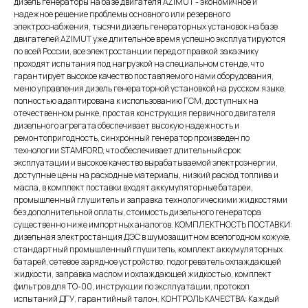
дизель генераторы на базе двигателя AZIMUT - экономичное и
надежное решение проблемы основного или резервного
электроснабжения, тысячи дизель генераторных установок на базе
двигателей AZIMUT уже длительное время успешно эксплуатируются
по всей России, все электростанции перед отправкой заказчику
проходят испытания под нагрузкой на специальном стенде, что
гарантирует высокое качество поставляемого нами оборудования,
меню управления дизель генераторной установкой на русском языке,
полностью адаптирована к использованию ГСМ, доступных на
отечественном рынке, простая конструкция первичного двигателя
дизельного агрегата обеспечивает высокую надежность и
ремонтопригодность, синхронный генератор произведен по
технологии STAMFORD, что обеспечивает длительный срок
эксплуатации и высокое качество вырабатываемой электроэнергии,
доступные цены на расходные материалы, низкий расход топлива и
масла, в комплект поставки входят аккумуляторные батареи,
промышленный глушитель и заправка технологическими жидкостями
без дополнительной оплаты, стоимость дизельного генератора
существенно ниже импортных аналогов. КОМПЛЕКТНОСТЬ ПОСТАВКИ:
дизельная электростанция ДЭС в шумозащитном всепогодном кожухе,
стандартный промышленный глушитель, комплект аккумуляторных
батарей, сетевое зарядное устройство, подогреватель охлаждающей
жидкости, заправка маслом и охлаждающей жидкостью, комплект
фильтров для ТО-00, инструкции по эксплуатации, протокол
испытаний ДГУ, гарантийный талон. КОНТРОЛЬ КАЧЕСТВА: Каждый