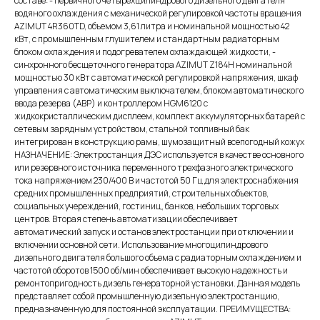
составе: - первичного четырехцилиндрового дизельного двигателя
водяного охлаждения с механической регулировкой частоты вращения
AZIMUT 4R360TD, объемом 3,61 литра и номинальной мощностью 42
кВт, с промышленным глушителем и стандартным радиаторным
блоком охлаждения и подогревателем охлаждающей жидкости, -
синхронного бесщеточного генератора AZIMUT Z184H номинальной
мощностью 30 кВт c автоматической регулировкой напряжения, шкаф
управления с автоматическим выключателем, блоком автоматического
ввода резерва (АВР) и контроллером HGM6120 с
жидкокристаллическим дисплеем, комплект аккумуляторных батарей с
сетевым зарядным устройством, стальной топливный бак
интегрирован в конструкцию рамы, шумозащитный всепогодный кожух
НАЗНАЧЕНИЕ: Электростанция ДЭС используется в качестве основного
или резервного источника переменного трехфазного электрического
тока напряжением 230/400 В и частотой 50 Гц для электроснабжения
средних промышленных предприятий, строительных объектов,
социальных учереждений, гостиниц, банков, небольших торговых
центров. Вторая степень автоматизации обеспечивает
автоматический запуск и останов электростанции при отключении и
включении основной сети. Использование многоцилиндрового
дизельного двигателя большого объема с радиаторным охлаждением и
частотой оборотов 1500 об/мин обеспечивает высокую надежность и
ремонтопригодность дизель генераторной установки. Данная модель
представляет собой промышленную дизельную электростанцию,
предназначенную для постоянной эксплуатации. ПРЕИМУЩЕСТВА: