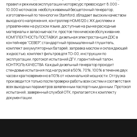
правил и режимов эксплуатации моторесурс превосходит 8.000 -
10.000 моточасов. необслуживаемый бесщеточный генератор,
изготовленный по технологии Stamford, обладает высоким качеством
выходного напряжения, контроллер HGM6120 с ЖК дисплеем и
управлением на русском языке, доступные на рынке расходные
материалы и запасные части, простое техническое обслуживание.
КОМПЛЕКТНОСТЬ ПОСТАВКИ: дизельная электростанция ДЭС в
контейнере "СЕВЕР", стандартный промышленный глушитель,
комплект аккумуляторных батарей, заправка маслом и охлаждающей
жидкостью, комплект фильтров для ТО-00, инструкции по
эксплуатации, протокол испытаний ДГУ, гарантийный талон.
КОНТРОЛЬ КАЧЕСТВА: Каждый дизельный генератор проходит
стендовые испытания под нагрузкой в 50%, 70%, 100% в течение двух
часов и кратковременно в 110% от номинальной мощности. Отгрузка
производится только после проверки работы всех систем и соответствия
всех выходных параметров заявленным паспортным данным. Протокол
испытаний, заверенный службой ОТК, прилагается к комплекту
документации.