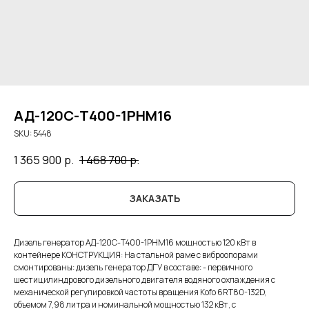
АД-120С-Т400-1РНМ16
SKU:
5448
1 365 900
р.
1 468 700
р.
ЗАКАЗАТЬ
Дизель генератор АД-120С-Т400-1РНМ16 мощностью 120 кВт в
контейнере КОНСТРУКЦИЯ: На стальной раме с виброопорами
смонтированы: дизель генератор ДГУ в составе: - первичного
шестицилиндрового дизельного двигателя водяного охлаждения с
механической регулировкой частоты вращения Kofo 6RT80-132D,
объемом 7,98 литра и номинальной мощностью 132 кВт, с