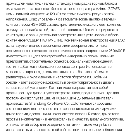
промышленным глушителем и стандартным радиаторным блоком
охлаждения, - синхронного бесщеточного генератора Azimut Z274FS
номинальной мощностью 120 кВт c автоматической регулировкой
напряжения, шкаф управления с автоматическим выключателем и
контроллером HGM6120 с жидкокристаллическим дисплеем, комплект
аккумуляторных батарей, стальной топливный бак интегрирован в
конструкцию рамы, дизельная электростанция установлена в блок-
контейнере "СЕВЕР". НАЗНАЧЕНИЕ: Контейнерная электростанция ДЭС
используется в качестве основного или резервного источника
переменного трехфазного электрического тока напряжением 230/400 В
и частотой 50 Гц для электроснабжения средних промышленных
предприятий, строительных объектов, социальных учереждений,
гостиниц, банков, небольших торговых центров. Использование
многоцилиндрового дизельного двигателя большого объема с
радиаторным охлаждением и частотой оборотов 1500 об/мин
обеспечивает высокую надежность и ремонтопригодность дизель
генераторной установки. Данная модель представляет собой
промышленную дизельную электростанцию, предназначенную для
постоянной эксплуатации. ИНФОРМАЦИЯ: дизельные двигатели
производства Shandong Kofo Power Co., Ltd отличаются хорошим
соотношением цены и качества по сравнению со многими другими
двигателями, сделанными на основе технологии Ricardo, двигатели
просты в эксплуатации и неприхотливы к качеству дизельного топлива,
оптимальный выбор для резервного питания, также могут быть
использованы и для постоянной работы, при тщательном соблюдении