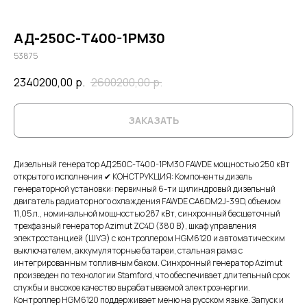
АД-250С-Т400-1РМ30
53875
2340200,00
р.
2600200,00
р.
ЗАКАЗАТЬ
Дизельный генератор АД 250С-Т400-1РМ30 FAWDE мощностью 250 кВт
открытого исполнения ✔ КОНСТРУКЦИЯ: Компоненты дизель
генераторной установки: первичный 6-ти цилиндровый дизельный
двигатель радиаторного охлаждения FAWDE CA6DM2J-39D, объемом
11,05 л., номинальной мощностью 287 кВт, синхронный бесщеточный
трехфазный генератор Azimut ZC4D (380 В), шкаф управления
электростанцией (ШУЭ) с контроллером HGM6120 и автоматическим
выключателем, аккумуляторные батареи, стальная рама с
интегрированным топливным баком. Синхронный генератор Azimut
произведен по технологии Stamford, что обеспечивает длительный срок
службы и высокое качество вырабатываемой электроэнергии.
Контроллер HGM6120 поддерживает меню на русском языке. Запуск и