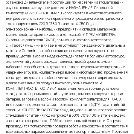
остановка дизельной электростанции по 1-й степени автоматизации
осуществляются в ручном режиме. ✔ НАЗНАЧЕНИЕ: Дизельный
генератор АД-250С-T400-1РМ30 используется в качестве основного
или резервного источника переменного трехфазного электрического
тока напряжением 220 В / 380 В и частотой 250 Гц для
электроснабжения небольших предприятий, складов, магазинов,
миниотелей, загородных домов и коттеджей. ✔ ПРЕИМУЩЕСТВА:
Дизельные двигатели FAWDE, по мнению некоторых экспертов,
считаются лучшими в Китае, и не уступают по надежности дизельным
моторам Cummins, что обеспечивает следующие конкурентные
преимущества: высокая надежность двигателя и большой моторесурс,
экономичный уровень расхода топлива, низкий уровень шума и
вибраций, способность выдерживать тяжелые условия эксплуатации и
ударные нагрузки, компактные размеры и небольшой вес. продуманная
конструкция двигателя обеспечивает высокую ремонтопригодность,
адекватная цена за продукт высокого уровня качества. ✔
КОМПЛЕКТНОСТЬ ПОСТАВКИ: дизельная генераторная установка,
стандартный промышленный глушитель, комплект аккумуляторных
батарей, заправка маслом и тосолом, комплект фильтров для ТО-00,
инструкции по эксплуатации, протокол испытаний ДГУ, гарантийный
талон. ✔ КОНТРОЛЬ КАЧЕСТВА: Каждый дизельный генератор проходит
стендовые испытания под нагрузкой в 50%, 70%, 100% в течение двух
часов и кратковременно в 110% от номинальной мощности. Отгрузка
производится только после проверки работы всех систем и соответствия
всех выходных параметров заявленным паспортным данным. Протокол