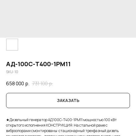
АД-100С-Т400-1РМ11
SKU:
10
658 000
р.
731 100
р.
ЗАКАЗАТЬ
★Дизельный генератор АД 100С-Т400-1РМ11 мощностью 100 кВт
открытого исполнения КОНСТРУКЦИЯ: На стальной раме с
виброопорами смонтированы: стационарный трехфазный дизель