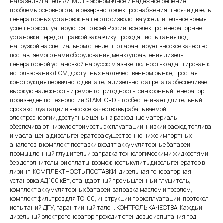
на базе двигателя AZIMUT - экономичное и надежное решение
проблемы основного или резервного электроснабжения, тысячи дизель
генераторных установок нашего производства уже длительное время
успешно эксплуатируются по всей России, все электрогенераторные
установки перед отправкой заказчику проходят испытания под
нагрузкой на специальном стенде, что гарантирует высокое качество
поставляемого нами оборудования, меню управления дизель
генераторной установкой на русском языке, полностью адаптирован к
использованию ГСМ, доступных на отечественном рынке, простая
конструкция первичного двигателя дизельного агрегата обеспечивает
высокую надежность и ремонтопригодность, синхронный генератор
произведен по технологии STAMFORD, что обеспечивает длительный
срок эксплуатации и высокое качество вырабатываемой
электроэнергии, доступные цены на расходные материалы
обеспечивают низкую стоимость эксплуатации, низкий расход топлива
и масла, цена дизель генератора существенно ниже импортных
аналогов, в комплект поставки входят аккумуляторные батареи,
промышленный глушитель и заправка технологическими жидкостями
без дополнительной оплаты, возможность купить дизель генератор в
лизинг. КОМПЛЕКТНОСТЬ ПОСТАВКИ: дизельная генераторная
установка АД 100 кВт, стандартный промышленный глушитель,
комплект аккумуляторных батарей, заправка маслом и тосолом,
комплект фильтров для ТО-00, инструкции по эксплуатации, протокол
испытаний ДГУ, гарантийный талон. КОНТРОЛЬ КАЧЕСТВА: Каждый
дизельный электрогенератор проходит стендовые испытания под