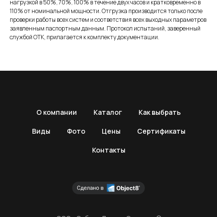
нагрузкой в 50%, 70%, 100% в течение двух часов и кратковременно в
110% от номинальной мощности. Отгрузка производится только после
проверки работы всех систем и соответствия всех выходных параметров
заявленным паспортным данным. Протокол испытаний, заверенный
службой ОТК, прилагается к комплекту документации.
О компании
Каталог
Как выбрать
Виды
Фото
Цены
Сертификаты
Контакты