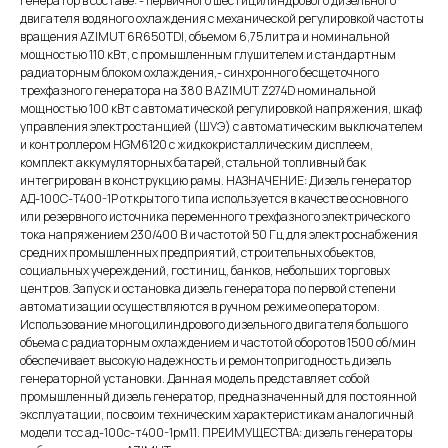
генератор в составе: - первичного шестицилиндрового дизельного
двигателя водяного охлаждения с механической регулировкой частоты
вращения AZIMUT 6R650TDI, объемом 6,75 литра и номинальной
мощностью 110 кВт, с промышленным глушителем и стандартным
радиаторным блоком охлаждения,- синхронного бесщеточного
трехфазного генератора на 380 В AZIMUT Z274D номинальной
мощностью 100 кВт c автоматической регулировкой напряжения, шкаф
управления электростанцией (ШУЭ) с автоматическим выключателем
и контроллером HGM6120 с жидкокристаллическим дисплеем,
комплект аккумуляторных батарей, стальной топливный бак
интегрирован в конструкцию рамы. НАЗНАЧЕНИЕ: Дизель генератор
АД-100С-Т400-1Р открытого типа используется в качестве основного
или резервного источника переменного трехфазного электрического
тока напряжением 230/400 В и частотой 50 Гц для электроснабжения
средних промышленных предприятий, строительных объектов,
социальных учереждений, гостиниц, банков, небольших торговых
центров. Запуск и остановка дизель генератора по первой степени
автоматизации осуществляются в ручном режиме оператором.
Использование многоцилиндрового дизельного двигателя большого
объема с радиаторным охлаждением и частотой оборотов 1500 об/мин
обеспечивает высокую надежность и ремонтопригодность дизель
генераторной установки. Данная модель представляет собой
промышленный дизель генератор, предназначенный для постоянной
эксплуатации, по своим техническим характеристикам аналогичный
модели тсс ад-100с-т400-1рм11. ПРЕИМУЩЕСТВА: дизель генераторы