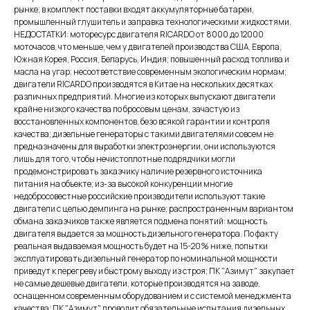
рынке; в комплект поставки входят аккумуляторные батареи,
промышленный глушитель и заправка технологическими жидкостями.
НЕДОСТАТКИ: моторесурс двигателя RICARDO от 8000 до 12000
моточасов, что меньше, чем у двигателей производства США, Европа,
Южная Корея, Россия, Беларусь, Индия; повышенный расход топлива и
масла на угар; несоответствие современным экологическим нормам;
двигатели RICARDO производятся в Китае на нескольких десятках
различных предприятий. Многие из которых выпускают двигатели
крайне низкого качества по бросовым ценам, зачастую из
восстановленных компонентов, безо всякой гарантии и контроля
качества; дизельные генераторы с такими двигателями совсем не
предназначены для выработки электроэнергии, они используются
лишь для того, чтобы нечистоплотные подрядчики могли
продемонстрировать заказчику наличие резервного источника
питания на объекте; из-за высокой конкуренции многие
недобросовестные российские производители используют такие
двигатели с целью демпинга на рынке; распространенным вариантом
обмана заказчиков также является подмена понятий: мощность
двигателя выдается за мощность дизельного генератора. По факту
реальная выдаваемая мощность будет на 15-20% ниже, попытки
эксплуатировать дизельный генератор по номинальной мощности
приведут к перегреву и быстрому выходу из строя; ПК "Азимут" закупает
не самые дешевые двигатели, которые производятся на заводе,
оснащенном современным оборудованием и с системой менеджмента
качества; ПК "Азимут" проводит обязательные испытания дизельных