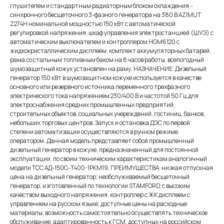
глушителем и стандартным радиаторным блоком охлаждения,-
синхронного бесщеточного 3-фазного генератора на 380 В AZIMUT
Z274H номинальной мощностью 150 кВт c автоматической
регулировкой напряжения, шкаф управления электростанцией (ШУЭ) с
автоматическим выключателем и контроллером HGM6120 с
жидкокристаллическим дисплеем, комплект аккумуляторных батарей,
рама со стальным топливным баком на 8 часов работы, всепогодный
шумозащитный кожух установлен на раму. НАЗНАЧЕНИЕ: Дизельный
генератор 150 кВт в шумозащитном кожухе используется в качестве
основного или резервного источника переменного трехфазного
электрического тока напряжением 230/400 В и частотой 50 Гц для
электроснабжения средних промышленных предприятий,
строительных объектов, социальных учереждений, гостиниц, банков,
небольших торговых центров. Запуск и остановка ДЭС по первой
степени автоматизации осуществляются в ручном режиме
оператором. Данная модель представляет собой промышленный
дизельный генератор в кожухе, предназначенный для постоянной
эксплуатации, по своим техническим характеристикам аналогичный
модели ТСС АД-150С-Т400-1РКМ19. ПРЕИМУЩЕСТВА: низкая отпускная
цена на дизельный генератор; необслуживаемый бесщеточный
генератор, изготовленный по технологии STAMFORD, с высоким
качеством выходного напряжения; контроллер с ЖК дисплеем с
управлением на русском языке; доступные цены на расходные
материалы; возможность самостоятельно осуществлять техническое
обслуживание; адаптированность к ГСМ, доступных на российском