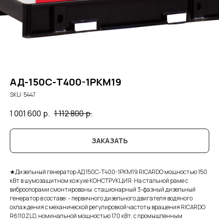
АД-150С-Т400-1РКМ19
SKU:
5447
1 001 600
р.
1 112 800
р.
ЗАКАЗАТЬ
★Дизельный генератор АД 150С-Т400-1РКМ19 RICARDO мощностью 150
кВт в шумозащитном кожухе КОНСТРУКЦИЯ: На стальной раме с
виброопорами смонтированы: стационарный 3-фазный дизельный
генератор в составе: - первичного дизельного двигателя водяного
охлаждения с механической регулировкой частоты вращения RICARDO
R6110ZLD, номинальной мощностью 170 кВт, с промышленным