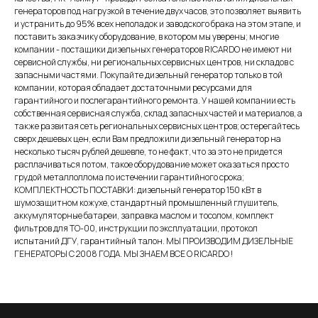
генераторов под нагрузкой в течение двух часов, это позволяет выявить
и устранить до 95% всех неполадок и заводского брака на этом этапе, и
поставить заказчику оборудование, в котором мы уверены; многие
компании - постащики дизельных генераторов RICARDO не имеют ни
сервисной службы, ни региональных сервисных центров, ни складов с
запасными частями. Покупайте дизельный генератор только в той
компании, которая обладает достаточными ресурсами для
гарантийного и послегарантийного ремонта. У нашей компании есть
собственная сервисная служба, склад запасных частей и материалов, а
также развитая сеть региональных сервисных центров; остерегайтесь
сверх дешевых цен, если Вам предложили дизельный генератор на
несколько тысяч рублей дешевле, то не факт, что за это не придется
расплачиваться потом, такое оборудование может оказаться просто
грудой металлоллома по истечении гарантийного срока;
КОМПЛЕКТНОСТЬ ПОСТАВКИ: дизельный генератор 150 кВт в
шумозащитном кожухе, стандартный промышленный глушитель,
аккумуляторные батареи, заправка маслом и тосолом, комплект
фильтров для ТО-00, инструкции по эксплуатации, протокол
испытаний ДГУ, гарантийный талон. МЫ ПРОИЗВОДИМ ДИЗЕЛЬНЫЕ
ГЕНЕРАТОРЫ С 2008 ГОДА. МЫ ЗНАЕМ ВСЕ О RICARDO !