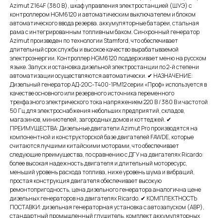
Azimut Z164F (380 В), шкаф управления электростанцией (ШУЭ) с
контроллером HGM6120 и автоматическим выключателем и блоком
автоматического ввода резерва. аккумуляторные батареи, стальная
рама с интегрированным топливным баком. Синхронный генератор
Azimut произведен по технологии Stamford, что обеспечивает
длительный срок службы и высокое качество вырабатываемой
электроэнергии. Контроллер HGM6120 поддерживает меню на русском
языке. Запуск и остановка дизельной электростанции по 2-й степени
автоматизации осуществляются автоматически. ✔ НАЗНАЧЕНИЕ:
Дизельный генератор АД-20С-Т400-1РМ12 серии «Проф» используется в
качестве основного или резервного источника переменного
трехфазного электрического тока напряжением 220 В / 380 В и частотой
50 Гц для электроснабжения небольших предприятий, складов,
магазинов, миниотелей, загородных домов и коттеджей. ✔
ПРЕИМУЩЕСТВА: Дизельные двигатели Azimut Pro производятся на
компонентной и конструкторской базе двигателей FAWDE, которые
считаются лучшими китайскими моторами, что обеспечивает
следующие преимущества, по сравнению с ДГУ на двигателях Ricardo:
более высокая надежность двигателя и длительный моторесурс,
меньший уровень расхода топлива, ниже уровень шума и вибраций,
простая конструкция двигателя обеспечивает высокую
ремонтопригодность, цена дизельного генератора аналогична цене
дизельных генераторов на двигателях Ricardo. ✔ КОМПЛЕКТНОСТЬ
ПОСТАВКИ: дизельная генераторная установка с автозапуском (АВР),
стандартный промышленный глушитель, комплект аккумуляторных