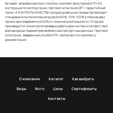
батарей, заправка маслом и тосолом, комплект фильтров для ТО-00,
инструкции по эксплуатации, протокол испытаний ДГУ, гарантийный
талон. ✔ КОНТРОЛЬ КАЧЕСТВА: Каждый дизельный генератор проходит
стендовые испытания под нагрузкой в 50%, 70%, 100% в течение двух
часов и кратковременно в 110% от номинальной мощности. Отгрузка
производится только после проверки работы всех систем и соответствия
всех выходных параметров заявленным паспортным данным. Протокол
испытаний, заверенный службой ОТК, прилагается к комплекту
документации.
О компании
Каталог
Как выбрать
Виды
Фото
Цены
Сертификаты
Контакты