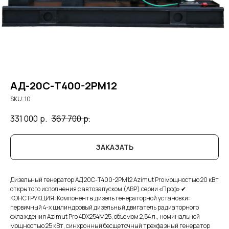
АД-20С-Т400-2РМ12
SKU:
10
331 000
р.
367 700
р.
ЗАКАЗАТЬ
Дизельный генератор АД 20С-Т400-2РМ12 Azimut Pro мощностью 20 кВт
открытого исполнения с автозапуском (АВР) серии «Проф» ✔
КОНСТРУКЦИЯ: Компоненты дизель генераторной установки:
первичный 4-х цилиндровый дизельный двигатель радиаторного
охлаждения Azimut Pro 4DX254M25, объемом 2,54 л., номинальной
мощностью 25 кВт, синхронный бесщеточный трехфазный генератор