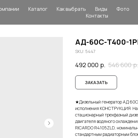
омпании
Каталог
Как выбрать
Виды
Фото
Контакты
АД-60С-Т400-1Р
SKU:
5447
р.
р
492 000
546 600
ЗАКАЗАТЬ
★Дизельный генератор АД 60С
исполнения КОНСТРУКЦИЯ: На 
стационарный трехфазный дизел
двигателя водяного охлаждени
RICARDO R4105ZLD, номинальн
стандартным радиаторным блок