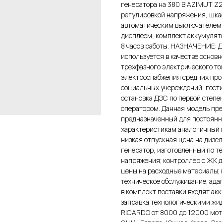
генератора на 380 В AZIMUT Z
регулировкой напряжения, шка
автоматическим выключателем
дисплеем, комплект аккумулят
8 часов работы. НАЗНАЧЕНИЕ: Д
используется в качестве основ
трехфазного электрического то
электроснабжения средних про
социальных учереждений, гости
остановка ДЭС по первой степ
оператором. Данная модель пр
предназначенный для постоянн
характеристикам аналогичны
низкая отпускная цена на диз
генератор, изготовленный по 
напряжения; контроллер с ЖК д
цены на расходные материалы;
техническое обслуживание; ада
в комплект поставки входят а
заправка технологическими жи
RICARDO от 8000 до 12000 мото