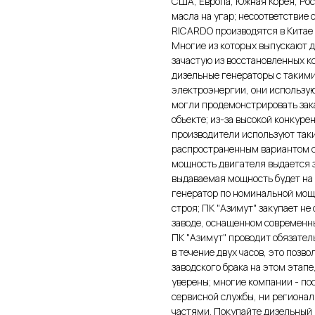
США, Европа, Южная Корея, Рос
масла на угар; несоответствие
RICARDO производятся в Китае 
Многие из которых выпускают д
зачастую из восстановленных ко
дизельные генераторы с таким
электроэнергии, они использу
могли продемонстрировать зака
объекте; из-за высокой конкур
производители используют таки
распространенным вариантом о
мощность двигателя выдается з
выдаваемая мощность будет на
генератор по номинальной мощн
строя; ПК "Азимут" закупает н
заводе, оснащенном современн
ПК "Азимут" проводит обязател
в течение двух часов, это позв
заводского брака на этом этапе
уверены; многие компании - п
сервисной службы, ни регионал
частями. Покупайте дизельный 