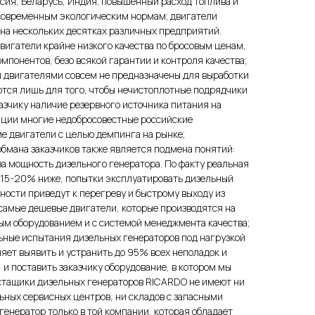
сия, Беларусь, Индия; повышенный расход топлива и
 современным экологическим нормам; двигатели
на нескольких десятках различных предприятий.
вигатели крайне низкого качества по бросовым ценам,
мпонентов, безо всякой гарантии и контроля качества;
и двигателями совсем не предназначены для выработки
ются лишь для того, чтобы нечистоплотные подрядчики
зчику наличие резервного источника питания на
енции многие недобросовестные российские
е двигатели с целью демпинга на рынке;
бмана заказчиков также является подмена понятий:
а мощность дизельного генератора. По факту реальная
 15-20% ниже, попытки эксплуатировать дизельный
ости приведут к перегреву и быстрому выходу из
е самые дешевые двигатели, которые производятся на
ым оборудованием и с системой менеджмента качества;
ьные испытания дизельных генераторов под нагрузкой
оляет выявить и устранить до 95% всех неполадок и
, и поставить заказчику оборудование, в котором мы
остащики дизельных генераторов RICARDO не имеют ни
ьных сервисных центров, ни складов с запасными
генератор только в той компании, которая обладает