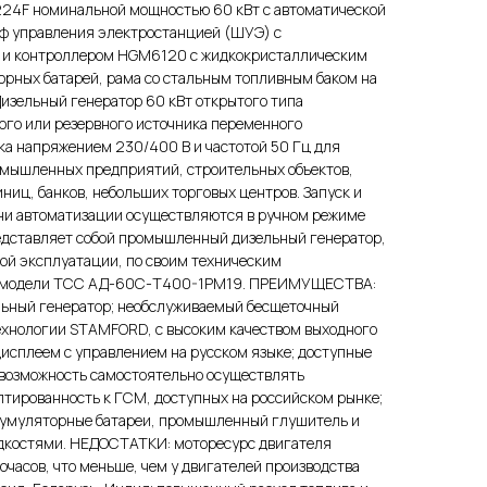
224F номинальной мощностью 60 кВт c автоматической
ф управления электростанцией (ШУЭ) с
 и контроллером HGM6120 с жидкокристаллическим
орных батарей, рама со стальным топливным баком на
изельный генератор 60 кВт открытого типа
ного или резервного источника переменного
ка напряжением 230/400 В и частотой 50 Гц для
мышленных предприятий, строительных объектов,
ниц, банков, небольших торговых центров. Запуск и
ени автоматизации осуществляются в ручном режиме
едставляет собой промышленный дизельный генератор,
ой эксплуатации, по своим техническим
й модели ТСС АД-60С-Т400-1РМ19. ПРЕИМУЩЕСТВА:
ельный генератор; необслуживаемый бесщеточный
технологии STAMFORD, с высоким качеством выходного
исплеем с управлением на русском языке; доступные
 возможность самостоятельно осуществлять
птированность к ГСМ, доступных на российском рынке;
ккумуляторные батареи, промышленный глушитель и
дкостями. НЕДОСТАТКИ: моторесурс двигателя
часов, что меньше, чем у двигателей производства