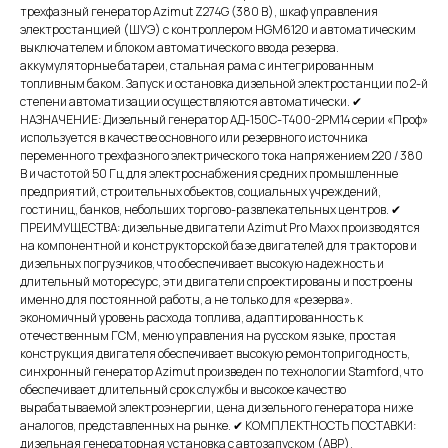
трехфазный генератор Azimut Z274G (380 В), шкаф управления
электростанцией (ШУЭ) с контроллером HGM6120 и автоматическим
выключателем и блоком автоматического ввода резерва.
аккумуляторные батареи, стальная рама с интегрированным
топливным баком. Запуск и остановка дизельной электростанции по 2-й
степени автоматизации осуществляются автоматически. ✔
НАЗНАЧЕНИЕ: Дизельный генератор АД-150С-Т400-2РМ14 серии «Проф»
используется в качестве основного или резервного источника
переменного трехфазного электрического тока напряжением 220 / 380
В и частотой 50 Гц для электроснабжения средних промышленные
предприятий, строительных объектов, социальных учреждений,
гостиниц, банков, небольших торгово-развлекательных центров. ✔
ПРЕИМУЩЕСТВА: дизельные двигатели Azimut Pro Maxx производятся
на компонентной и конструкторской базе двигателей для тракторов и
дизельных погрузчиков, что обеспечивает высокую надежность и
длительный моторесурс, эти двигатели спроектированы и построены
именно для постоянной работы, а не только для «резерва».
экономичный уровень расхода топлива, адаптированность к
отечественным ГСМ, меню управления на русском языке, простая
конструкция двигателя обеспечивает высокую ремонтопригодность,
синхронный генератор Azimut произведен по технологии Stamford, что
обеспечивает длительный срок службы и высокое качество
вырабатываемой электроэнергии, цена дизельного генератора ниже
аналогов, представленных на рынке. ✔ КОМПЛЕКТНОСТЬ ПОСТАВКИ:
дизельная генераторная установка с автозапуском (АВР),