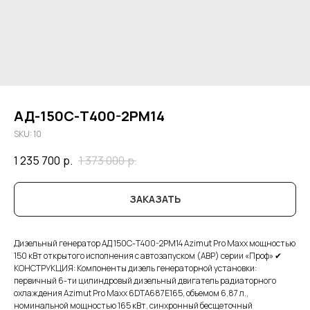
АД-150С-Т400-2РМ14
SKU:
10
1 235 700
р.
1 373 000
р.
ЗАКАЗАТЬ
Дизельный генератор АД 150С-Т400-2РМ14 Azimut Pro Maxx мощностью
150 кВт открытого исполнения с автозапуском (АВР) серии «Проф» ✔
КОНСТРУКЦИЯ: Компоненты дизель генераторной установки:
первичный 6-ти цилиндровый дизельный двигатель радиаторного
охлаждения Azimut Pro Maxx 6DTA687E165, объемом 6,87 л.,
номинальной мощностью 165 кВт, синхронный бесщеточный