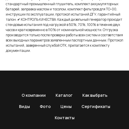
стандартный промышленный глушитель, комплект аккумуляторных
батарей, заправка маслом и тосолом, комплект фильтров для ТО-00,
инструкции по эксплуатации, протокол испытаний ДГУ, гарантийный
талон. ✔ КОНТРОЛЬ КАЧЕСТВА: Каждый дизельный генератор проходит
стендовые испытания под нагрузкой в 50%, 70%, 100% в течение двух
часов и кратковременно в 110% от номинальной мощности. Отгрузка
производится только после проверки работы всех систем и соответствия
всех выходных параметров заявленным паспортным данным. Протокол
испытаний, заверенный службой ОТК, прилагается к комплекту
документации.
О компании
Каталог
Как выбрать
Виды
Фото
Цены
Сертификаты
Контакты