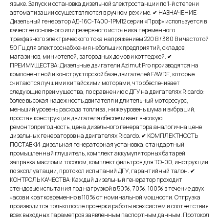
языке. Запуск и остановка дизельной электростанции по 1-й степени
автоматизации осуществляются в ручном режиме. ✔ НАЗНАЧЕНИЕ:
Дизельный генератор АД-16С-Т400-1РМ12 серии «Проф» используется в
качестве основного или резервного источника переменного
трехфазного электрического тока напряжением 220 В / 380 В и частотой
50 Гц для электроснабжения небольших предприятий, складов,
магазинов, миниотелей, загородных домов и коттеджей. ✔
ПРЕИМУЩЕСТВА: Дизельные двигатели Azimut Pro производятся на
компонентной и конструкторской базе двигателей FAWDE, которые
считаются лучшими китайскими моторами, что обеспечивает
следующие преимущества, по сравнению с ДГУ на двигателях Ricardo:
более высокая надежность двигателя и длительный моторесурс,
меньший уровень расхода топлива, ниже уровень шума и вибраций,
простая конструкция двигателя обеспечивает высокую
ремонтопригодность, цена дизельного генератора аналогична цене
дизельных генераторов на двигателях Ricardo. ✔ КОМПЛЕКТНОСТЬ
ПОСТАВКИ: дизельная генераторная установка, стандартный
промышленный глушитель, комплект аккумуляторных батарей,
заправка маслом и тосолом, комплект фильтров для ТО-00, инструкции
по эксплуатации, протокол испытаний ДГУ, гарантийный талон. ✔
КОНТРОЛЬ КАЧЕСТВА: Каждый дизельный генератор проходит
стендовые испытания под нагрузкой в 50%, 70%, 100% в течение двух
часов и кратковременно в 110% от номинальной мощности. Отгрузка
производится только после проверки работы всех систем и соответствия
всех выходных параметров заявленным паспортным данным. Протокол