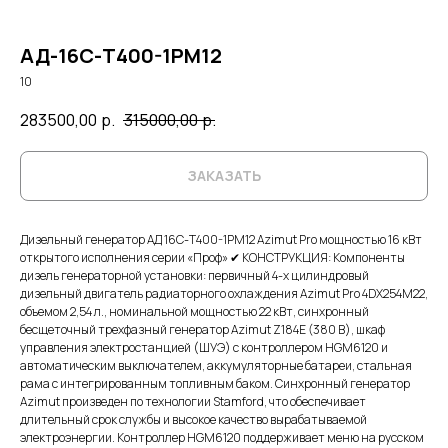
АД-16С-Т400-1РМ12
10
283500,00
р.
315000,00
р.
ЗАКАЗАТЬ
Дизельный генератор АД 16С-Т400-1РМ12 Azimut Pro мощностью 16 кВт
открытого исполнения серии «Проф» ✔ КОНСТРУКЦИЯ: Компоненты
дизель генераторной установки: первичный 4-х цилиндровый
дизельный двигатель радиаторного охлаждения Azimut Pro 4DX254M22,
объемом 2,54 л., номинальной мощностью 22 кВт, синхронный
бесщеточный трехфазный генератор Azimut Z184E (380 В), шкаф
управления электростанцией (ШУЭ) с контроллером HGM6120 и
автоматическим выключателем, аккумуляторные батареи, стальная
рама с интегрированным топливным баком. Синхронный генератор
Azimut произведен по технологии Stamford, что обеспечивает
длительный срок службы и высокое качество вырабатываемой
электроэнергии. Контроллер HGM6120 поддерживает меню на русском