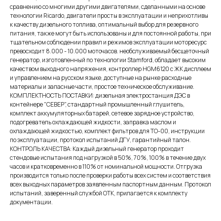
сравнению со многими другими двигателями, сделанными на основе
технологии Ricardo, двигатели просты в эксплуатации и неприхотливы
к качеству дизельного топлива, оптимальный выбор для резервного
питания, также могут быть использованы и для постоянной работы, при
тщательном соблюдении правил и режимов эксплуатации моторесурс
превосходит 8.000 - 10.000 моточасов. необслуживаемый бесщеточный
генератор, изготовленный по технологии Stamford, обладает высоким
качеством выходного напряжения, контроллер HGM6120 с ЖК дисплеем
и управлением на русском языке, доступные на рынке расходные
материалы и запасные части, простое техническое обслуживание.
КОМПЛЕКТНОСТЬ ПОСТАВКИ: дизельная электростанция ДЭС в
контейнере "СЕВЕР", стандартный промышленный глушитель,
комплект аккумуляторных батарей, сетевое зарядное устройство,
подогреватель охлаждающей жидкости, заправка маслом и
охлаждающей жидкостью, комплект фильтров для ТО-00, инструкции
по эксплуатации, протокол испытаний ДГУ, гарантийный талон.
КОНТРОЛЬ КАЧЕСТВА: Каждый дизельный генератор проходит
стендовые испытания под нагрузкой в 50%, 70%, 100% в течение двух
часов и кратковременно в 110% от номинальной мощности. Отгрузка
производится только после проверки работы всех систем и соответствия
всех выходных параметров заявленным паспортным данным. Протокол
испытаний, заверенный службой ОТК, прилагается к комплекту
документации.