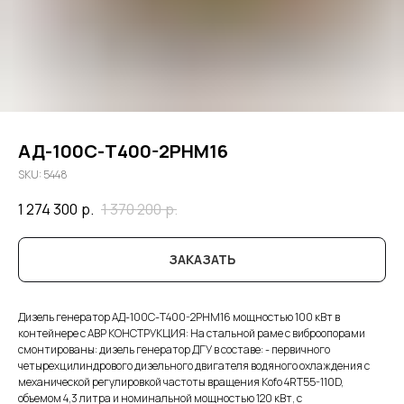
АД-100С-Т400-2РНМ16
SKU:
5448
1 274 300
р.
1 370 200
р.
ЗАКАЗАТЬ
Дизель генератор АД-100С-Т400-2РНМ16 мощностью 100 кВт в
контейнере с АВР КОНСТРУКЦИЯ: На стальной раме с виброопорами
смонтированы: дизель генератор ДГУ в составе: - первичного
четырехцилиндрового дизельного двигателя водяного охлаждения с
механической регулировкой частоты вращения Kofo 4RT55-110D,
объемом 4,3 литра и номинальной мощностью 120 кВт, с