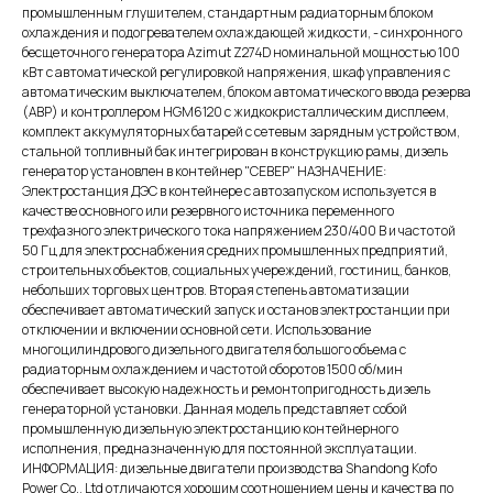
промышленным глушителем, стандартным радиаторным блоком
охлаждения и подогревателем охлаждающей жидкости, - синхронного
бесщеточного генератора Azimut Z274D номинальной мощностью 100
кВт c автоматической регулировкой напряжения, шкаф управления с
автоматическим выключателем, блоком автоматического ввода резерва
(АВР) и контроллером HGM6120 с жидкокристаллическим дисплеем,
комплект аккумуляторных батарей с сетевым зарядным устройством,
стальной топливный бак интегрирован в конструкцию рамы, дизель
генератор установлен в контейнер "СЕВЕР" НАЗНАЧЕНИЕ:
Электростанция ДЭС в контейнере с автозапуском используется в
качестве основного или резервного источника переменного
трехфазного электрического тока напряжением 230/400 В и частотой
50 Гц для электроснабжения средних промышленных предприятий,
строительных объектов, социальных учереждений, гостиниц, банков,
небольших торговых центров. Вторая степень автоматизации
обеспечивает автоматический запуск и останов электростанции при
отключении и включении основной сети. Использование
многоцилиндрового дизельного двигателя большого объема с
радиаторным охлаждением и частотой оборотов 1500 об/мин
обеспечивает высокую надежность и ремонтопригодность дизель
генераторной установки. Данная модель представляет собой
промышленную дизельную электростанцию контейнерного
исполнения, предназначенную для постоянной эксплуатации.
ИНФОРМАЦИЯ: дизельные двигатели производства Shandong Kofo
Power Co., Ltd отличаются хорошим соотношением цены и качества по