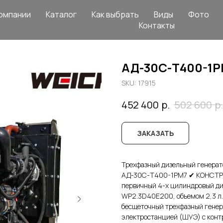
омпании
Каталог
Как выбрать
Виды
Фото
Контакты
АД-30С-Т400-1Р
SKU:
17915
р.
р.
452 400
502 600
ЗАКАЗАТЬ
Трехфазный дизельный генерато
АД-30С-Т400-1РМ7 ✔ КОНСТРУК
первичный 4-х цилиндровый ди
WP2.3D40E200, объемом 2,3 л.
бесщеточный трехфазный генер
электростанцией (ШУЭ) с кон