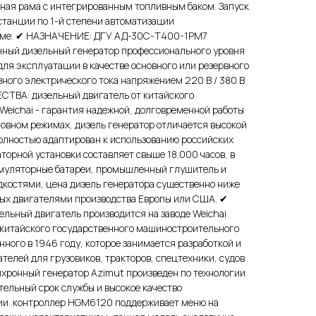
ьная рама с интегрированным топливным баком. Запуск
станции по 1-й степени автоматизации
име. ✔ НАЗНАЧЕНИЕ: ДГУ АД-30С-Т400-1РМ7
ный дизельный генератор профессионального уровня
ля эксплуатации в качестве основного или резервного
ного электрического тока напряжением 220 В / 380 В
СТВА: дизельный двигатель от китайского
Weichai - гарантия надежной, долговременной работы
сновном режимах, дизель генератор отличается высокой
олностью адаптирован к использованию российских
торной установки составляет свыше 18.000 часов, в
умуляторные батареи, промышленный глушитель и
дкостями, цена дизель генератора существенно ниже
ых двигателями производства Европы или США. ✔
ьный двигатель производится на заводе Weichai
е китайского государственного машиностроительного
нного в 1946 году, которое занимается разработкой и
телей для грузовиков, тракторов, спецтехники, судов
нхронный генератор Azimut произведен по технологии
тельный срок службы и высокое качество
ии. контроллер HGM6120 поддерживает меню на