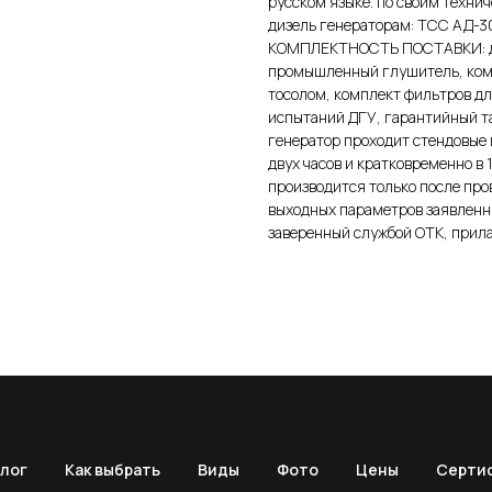
русском языке. по своим техни
дизель генераторам: ТСС АД-
КОМПЛЕКТНОСТЬ ПОСТАВКИ: диз
промышленный глушитель, комп
тосолом, комплект фильтров дл
испытаний ДГУ, гарантийный 
генератор проходит стендовые 
двух часов и кратковременно в
производится только после про
выходных параметров заявленн
заверенный службой ОТК, прила
лог
Как выбрать
Виды
Фото
Цены
Серти