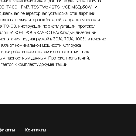
ческим характеристикам, данная модель аналогична
30С-Т400-1РМ7, TSS TWc 42TS, MGE MGEp30WI. ✔
ельная генераторная установка, стандартный
лект аккумуляторных батарей, заправка маслом и
я ТО-00, инструкции по эксплуатации, протокол
талон. ✔ КОНТРОЛЬ КАЧЕСТВА: Каждый дизельный
испытания под нагрузкой в 30%, 70%, 100% в течение
 110% от номинальной мощности. Отгрузка
верки работы всех систем и соответствия всех
ым паспортным данным. Протокол испытаний,
гается к комплекту документации.
фикаты
Контакты