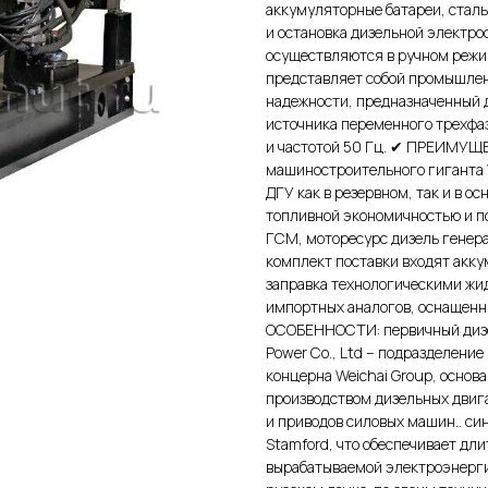
аккумуляторные батареи, стал
и остановка дизельной электро
осуществляются в ручном реж
представляет собой промышлен
надежности, предназначенный д
источника переменного трехфаз
и частотой 50 Гц. ✔ ПРЕИМУЩЕ
машиностроительного гиганта 
ДГУ как в резервном, так и в о
топливной экономичностью и п
ГСМ, моторесурс дизель генера
комплект поставки входят акк
заправка технологическими жи
импортных аналогов, оснащенн
ОСОБЕННОСТИ: первичный дизел
Power Co., Ltd – подразделени
концерна Weichai Group, основа
производством дизельных двига
и приводов силовых машин.. си
Stamford, что обеспечивает дли
вырабатываемой электроэнерг