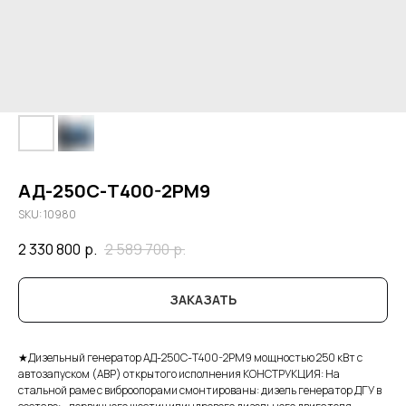
АД-250С-Т400-2РМ9
SKU:
10980
2 330 800
р.
2 589 700
р.
ЗАКАЗАТЬ
★Дизельный генератор АД-250С-Т400-2РМ9 мощностью 250 кВт с
автозапуском (АВР) открытого исполнения КОНСТРУКЦИЯ: На
стальной раме с виброопорами смонтированы: дизель генератор ДГУ в