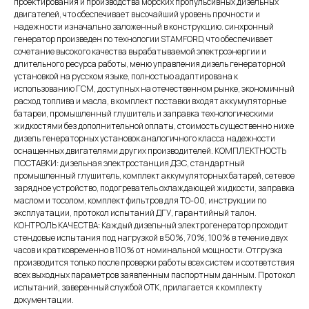
проектирования и производства морских пропульсивных дизельных
двигателей, что обеспечивает высочайший уровень прочности и
надежности изначально заложенный в конструкцию. синхронный
генератор произведен по технологии STAMFORD, что обеспечивает
сочетание высокого качества вырабатываемой электроэнергии и
длительного ресурса работы, меню управления дизель генераторной
установкой на русском языке, полностью адаптирована к
использованию ГСМ, доступных на отечественном рынке, экономичный
расход топлива и масла, в комплект поставки входят аккумуляторные
батареи, промышленный глушитель и заправка технологическими
жидкостями без дополнительной оплаты, стоимость существенно ниже
дизель генераторных установок аналогичного класса надежности
оснащенных двигателями других производителей. КОМПЛЕКТНОСТЬ
ПОСТАВКИ: дизельная электростанция ДЭС, стандартный
промышленный глушитель, комплект аккумуляторных батарей, сетевое
зарядное устройство, подогреватель охлаждающей жидкости, заправка
маслом и тосолом, комплект фильтров для ТО-00, инструкции по
эксплуатации, протокол испытаний ДГУ, гарантийный талон.
КОНТРОЛЬ КАЧЕСТВА: Каждый дизельный электрогенератор проходит
стендовые испытания под нагрузкой в 50%, 70%, 100% в течение двух
часов и кратковременно в 110% от номинальной мощности. Отгрузка
производится только после проверки работы всех систем и соответствия
всех выходных параметров заявленным паспортным данным. Протокол
испытаний, заверенный службой ОТК, прилагается к комплекту
документации.