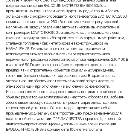
составе: - первичного шестицилиндрового дизельного двигателя
водяного охлаждения BAUDOUIN MOTEURS 6М16G350/5e с
промышленным глушителем и стандартным радиаторным блоком
охлаждения,- синхронного бесщеточного генератора EVOTEC TCU288J
номинальной мощностью 250 кВт c автоматической регулировкой
напряжения, шкаф управления с автоматическим выключателем и
контроллером LOVATO RGK800 с жидкокристаллическим дисплеем,
комплект аккумуляторных батарей с сетевым зарядным устройством,
стальной топливный бак интегрирован в конструкцию рамы.
НАЗНАЧЕНИЕ: Дизельная электростанция с автозапуском
используется в качестве основного или резервного источника
переменного трехфазного электрического тока напряжением 230/400 В
и частотой 50 Гц для электроснабжения средних промышленных
предприятий, строительных объектов, социальных учреждений,
гостиниц, банков, небольших торговых центров. Вторая степень
автоматизации обеспечивает автоматический запуск и останов
электростанции при отключении и включении основной сети.
Использование многоцилиндрового дизельного двигателя большого
объема с радиаторным охлаждением и частотой оборотов 1500 об/мин
обеспечивает высокую надежность и ремонтопригодность дизель
генераторной установки. Данная модель представляет собой
промышленную дизельную электростанцию, предназначенную для
постоянной эксплуатации. ПРЕИМУЩЕСТВА: первичный дизельный
двигатель спроектирован французскими инженерами компании
BAUDOUIN MOTEURS на основе почти 100-летнего опыта