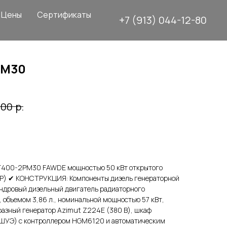
Цены
Сертификаты
+7 (913) 044-12-80
РМ30
р.
,00
Т400-2РМ30 FAWDE мощностью 50 кВт открытого
ВР) ✔ КОНСТРУКЦИЯ: Компоненты дизель генераторной
индровый дизельный двигатель радиаторного
объемом 3,86 л., номинальной мощностью 57 кВт,
азный генератор Azimut Z224E (380 В), шкаф
(ШУЭ) с контроллером HGM6120 и автоматическим