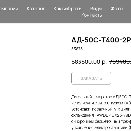
омпании
Каталог
Как выбрать
Виды
Фото
Контакты
АД-50С-Т400-2
53875
р.
683500,00
759400
ЗАКАЗАТЬ
Дизельный генератор АД 50С-
исполнения с автозапуском (А
установки: первичный 4-х цил
охлаждения FAWDE 4DX23-78D, 
синхронный бесщеточный трехф
управления электростанцией 