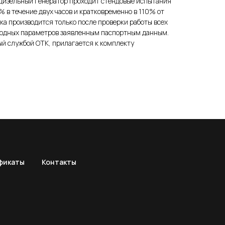
изельный генератор проходит стендовые испытания
% в течение двух часов и кратковременно в 110% от
а производится только после проверки работы всех
ыходных параметров заявленным паспортным данным.
й службой ОТК, прилагается к комплекту
фикаты
Контакты