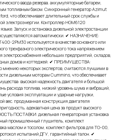
ического ввода резерва. аккумуляторные батареи,
ным топливным баком. Синхронный генератор Azimut
ford, что обеспечивает длительный срок службы и
мой электроэнергии. Контроллер HGM6120
языке. Запуск и остановка дизельной электростанции
 осуществляются автоматически. ✔ НАЗНАЧЕНИЕ:
400-2РМ30 используется в качестве основного или
ного трехфазного электрического тока напряжением
для электроснабжения небольших предприятий, складов,
одных домов и коттеджей. ✔ ПРЕИМУЩЕСТВА:
о мнению некоторых экспертов, считаются лучшими в
ности дизельным моторам Cummins, что обеспечивает
ущества: высокая надежность двигателя и большой
нь расхода топлива, низкий уровень шума и вибраций,
ые условия эксплуатации и ударные нагрузки,
ой вес. продуманная конструкция двигателя
ригодность, адекватная цена за продукт высокого
НОСТЬ ПОСТАВКИ: дизельная генераторная установка
ртный промышленный глушитель, комплект
вка маслом и тосолом, комплект фильтров для ТО-00,
протокол испытаний ДГУ, гарантийный талон. ✔