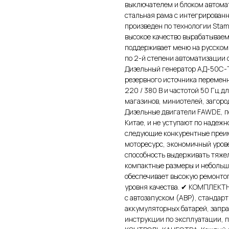
выключателем и блоком автомат
стальная рама с интегрирован
произведен по технологии Stam
высокое качество вырабатывае
поддерживает меню на русском 
по 2-й степени автоматизации
Дизельный генератор АД-50С-T
резервного источника перемен
220 / 380 В и частотой 50 Гц 
магазинов, миниотелей, загор
Дизельные двигатели FAWDE, п
Китае, и не уступают по надеж
следующие конкурентные преим
моторесурс, экономичный урове
способность выдерживать тяжел
компактные размеры и небольш
обеспечивает высокую ремонтоп
уровня качества. ✔ КОМПЛЕКТ
с автозапуском (АВР), станда
аккумуляторных батарей, запра
инструкции по эксплуатации, 