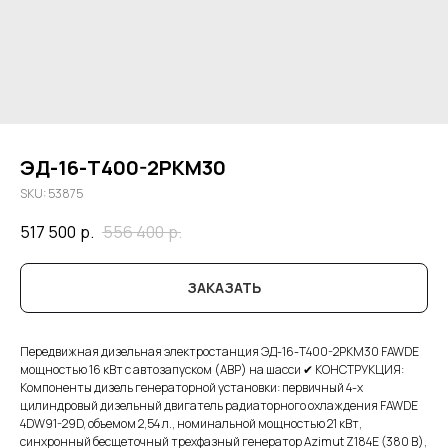
ЭД-16-Т400-2РКМ30
SKU:
53875
517 500
р.
556 400
р.
ЗАКАЗАТЬ
Передвижная дизельная электростанция ЭД-16-Т400-2РКМ30 FAWDE
мощностью 16 кВт с автозапуском (АВР) на шасси ✔ КОНСТРУКЦИЯ:
Компоненты дизель генераторной установки: первичный 4-х
цилиндровый дизельный двигатель радиаторного охлаждения FAWDE
4DW91-29D, объемом 2,54 л., номинальной мощностью 21 кВт,
синхронный бесщеточный трехфазный генератор Azimut Z184E (380 В),