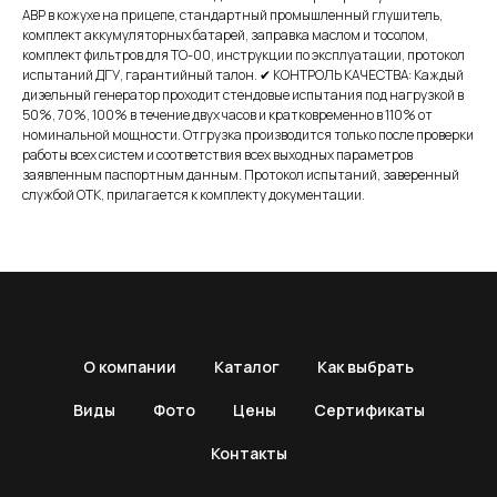
АВР в кожухе на прицепе, стандартный промышленный глушитель,
комплект аккумуляторных батарей, заправка маслом и тосолом,
комплект фильтров для ТО-00, инструкции по эксплуатации, протокол
испытаний ДГУ, гарантийный талон. ✔ КОНТРОЛЬ КАЧЕСТВА: Каждый
дизельный генератор проходит стендовые испытания под нагрузкой в
50%, 70%, 100% в течение двух часов и кратковременно в 110% от
номинальной мощности. Отгрузка производится только после проверки
работы всех систем и соответствия всех выходных параметров
заявленным паспортным данным. Протокол испытаний, заверенный
службой ОТК, прилагается к комплекту документации.
О компании
Каталог
Как выбрать
Виды
Фото
Цены
Сертификаты
Контакты