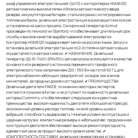
шкаф управления электростанцией (ШУЭ) с контроллером HGM6120,
автоматическим выключателем и блоком автоматического ввода
резерва, аккумуляторные батареи, стальная рама с интегрированным
топливным баком, дизельная электростанция в шумозащитном кожухе
установлена на шасси прицепа. Синхронный генератор Azimut
произведен по технологии Stamford, что обеспечивает длительный срок
службы и высокое качество вырабатываемой электроэнергии.
Контроллер HGM6120 поддерживает меню на русском языке. Запуск и
остановка дизельной электростанции по 2-й степени автоматизации
осуществляются автоматически. ✔ НАЗНАЧЕНИЕ: Дизельный
генератор ЭД-16-Т400-2РКМ30 с автозапуском используется в качестве
основного или резервного источника переменного трехфазного
электрического тока напряжением 220 / 380 В и частотой 50 Гц для
электроснабжения небольших предприятий, складов, магазинов,
миниотелей, загородных домов и коттеджей. ✔ ПРЕИМУЩЕСТВА:
Дизельные двигатели FAWDE, по мнению некоторых экспертов,
считаются лучшими в Китае, и не уступают по надежности дизельным
моторам Cummins, что обеспечивает следующие конкурентные
преимущества: высокая надежность двигателя и большой моторесурс,
экономичный уровень расхода топлива, низкий уровень шума и
вибраций, способность выдерживать тяжелые условия эксплуатации и
ударные нагрузки, компактные размеры и небольшой вес. продуманная
конструкция двигателя обеспечивает высокую ремонтопригодность,
адекватная цена за продукт высокого уровня качества. ✔
КОМПЛЕКТНОСТЬ ПОСТАВКИ: дизельная генераторная установка с