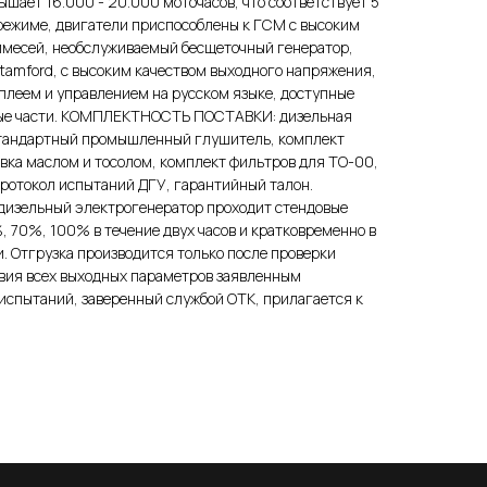
шает 16.000 - 20.000 моточасов, что соответствует 5
 режиме, двигатели приспособлены к ГСМ с высоким
имесей, необслуживаемый бесщеточный генератор,
tamford, с высоким качеством выходного напряжения,
леем и управлением на русском языке, доступные
ные части. КОМПЛЕКТНОСТЬ ПОСТАВКИ: дизельная
стандартный промышленный глушитель, комплект
вка маслом и тосолом, комплект фильтров для ТО-00,
ротокол испытаний ДГУ, гарантийный талон.
изельный электрогенератор проходит стендовые
, 70%, 100% в течение двух часов и кратковременно в
 Отгрузка производится только после проверки
твия всех выходных параметров заявленным
испытаний, заверенный службой ОТК, прилагается к