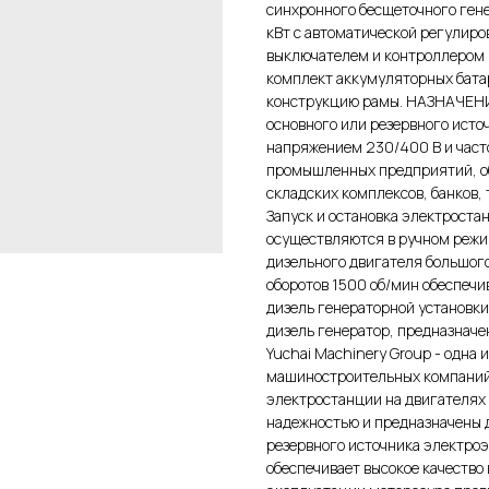
синхронного бесщеточного ге
кВт c автоматической регулир
выключателем и контроллером
комплект аккумуляторных батар
конструкцию рамы. НАЗНАЧЕНИЕ
основного или резервного исто
напряжением 230/400 В и част
промышленных предприятий, об
складских комплексов, банков,
Запуск и остановка электроста
осуществляются в ручном режи
дизельного двигателя большог
оборотов 1500 об/мин обеспеч
дизель генераторной установк
дизель генератор, предназнач
Yuchai Machinery Group - одна
машиностроительных компаний 
электростанции на двигателях 
надежностью и предназначены д
резервного источника электро
обеспечивает высокое качество