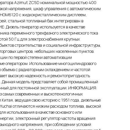
нератора Azimut ZC5D номинальной мощностью 400
овкой напряжения, шкаф управления с автоматическим
 HGM6120 с жидкокристаллическим дисплеем,
ей, стальной топливный бак интегрирован в
: Дизель генератор используется в качестве
чника переменного трехфазного электрического тока
отой 50 Гц для электроснабжения крупных
ъектов строительства и социальной инфраструктуры,
 торговых центров, небольших населенных пунктов.
нции по первой степени автоматизации
ме оператором. Использование многоцилиндрового
о объема с радиаторным охлаждением и частотой
ивает высокую надежность и ремонтопригодность
и. Данная модель представляет собой промышленный
енный для постоянной эксплуатации. ИНФОРМАЦИЯ:
 из самых современных и выскотехнологичных
Китая, ведущая свою историю с 1951 года, дизельные
Yuchai отличаются низким расходом топлива, высокой
ля использования в качестве основного или
энергии, электронный регулятор частоты вращения
 выходного напряжения, при соблюдении условий