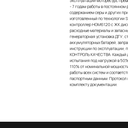
эксплуатации моторесурс превы
- 7 годам работы в постоянном
содержанием серы и других пр
изготовленный по технологии S
контроллер HGM6120 с ЖК дисп
расходные материалы и запас
генераторная установка ДГУ, 
аккумуляторных батарей, запра
инструкции по эксплуатации, п
КОНТРОЛЬ КАЧЕСТВА: Каждый д
испытания под нагрузкой в 50%
110% от номинальной мощности.
работы всех систем и соответс
паспортным данным. Протокол 
комплекту документации.