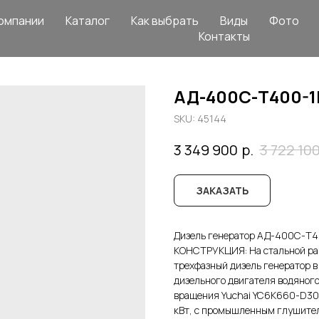
омпании
Каталог
Как выбрать
Виды
Фото
Контакты
АД-400С-Т400-
SKU:
45144
р.
3 349 900
3 722 10
ЗАКАЗАТЬ
Дизель генератор АД-400С-Т4
КОНСТРУКЦИЯ: На стальной ра
трехфазный дизель генератор в
дизельного двигателя водяного
вращения Yuchai YC6K660-D30,
кВт, с промышленным глушител