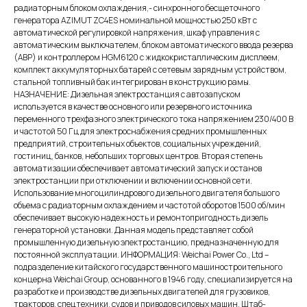
радиаторным блоком охлаждения,- синхронного бесщеточного
генератора AZIMUT ZC4ES номинальной мощностью 250 кВт c
автоматической регулировкой напряжения, шкаф управления с
автоматическим выключателем, блоком автоматического ввода резерва
(АВР) и контроллером HGM6120 с жидкокристаллическим дисплеем,
комплект аккумуляторных батарей с сетевым зарядным устройством,
стальной топливный бак интегрирован в конструкцию рамы.
НАЗНАЧЕНИЕ: Дизельная электростанция с автозапуском
используется в качестве основного или резервного источника
переменного трехфазного электрического тока напряжением 230/400 В
и частотой 50 Гц для электроснабжения средних промышленных
предприятий, строительных объектов, социальных учреждений,
гостиниц, банков, небольших торговых центров. Вторая степень
автоматизации обеспечивает автоматический запуск и останов
электростанции при отключении и включении основной сети.
Использование многоцилиндрового дизельного двигателя большого
объема с радиаторным охлаждением и частотой оборотов 1500 об/мин
обеспечивает высокую надежность и ремонтопригодность дизель
генераторной установки. Данная модель представляет собой
промышленную дизельную электростанцию, предназначенную для
постоянной эксплуатации. ИНФОРМАЦИЯ: Weichai Power Co., Ltd –
подразделение китайского государственного машиностроительного
концерна Weichai Group, основанного в 1946 году, специализируется на
разработке и производстве дизельных двигателей для грузовиков,
тракторов, спецтехники, судов и приводов силовых машин. Штаб-