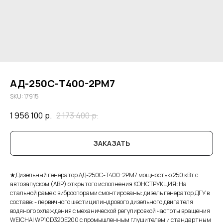
АД-250С-Т400-2РМ7
SKU:
17915
1 956 100
р.
2 173 400
р.
ЗАКАЗАТЬ
★Дизельный генератор АД-250С-Т400-2РМ7 мощностью 250 кВт с
автозапуском (АВР) открытого исполнения КОНСТРУКЦИЯ: На
стальной раме с виброопорами смонтированы: дизель генератор ДГУ в
составе: - первичного шестицилиндрового дизельного двигателя
водяного охлаждения с механической регулировкой частоты вращения
WEICHAI WP10D320E200 с промышленным глушителем и стандартным