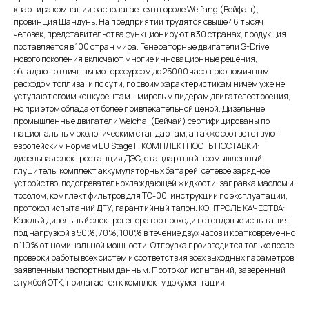
квартира компании располагается в городе Weifang (Вейфан),
провинция Шандунь. На предприятии трудятся свыше 46 тысяч
человек, представительства функционируют в 30 странах, продукция
поставляется в 100 стран мира. Генераторные двигатели G-Drive
нового поколения включают многие инновационные решения,
обладают отличным моторесурсом до 25000 часов, экономичным
расходом топлива, и по сути, по своим характеристикам ничем уже не
уступают своим конкурентам – мировым лидерам двигателестроения,
но при этом обладают более привлекательной ценой. Дизельные
промышленные двигатели Weichai (Вейчай) сертифицированы по
национальным экологическим стандартам, а также соответствуют
европейским нормам EU Stage II. КОМПЛЕКТНОСТЬ ПОСТАВКИ:
дизельная электростанция ДЭС, стандартный промышленный
глушитель, комплект аккумуляторных батарей, сетевое зарядное
устройство, подогреватель охлаждающей жидкости, заправка маслом и
тосолом, комплект фильтров для ТО-00, инструкции по эксплуатации,
протокол испытаний ДГУ, гарантийный талон. КОНТРОЛЬ КАЧЕСТВА:
Каждый дизельный электрогенератор проходит стендовые испытания
под нагрузкой в 50%, 70%, 100% в течение двух часов и кратковременно
в 110% от номинальной мощности. Отгрузка производится только после
проверки работы всех систем и соответствия всех выходных параметров
заявленным паспортным данным. Протокол испытаний, заверенный
службой ОТК, прилагается к комплекту документации.