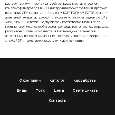
комплект аккумуляторных батарей, заправка маслом и тосолом,
комплект фильтров для ТО-00, инструкции по эксплуатации, протокол
испытаний ДГУ, гарантийный талон. ✔ КОНТРОЛЬ КАЧЕСТВА: Каждый
дизельный генератор проходит стендовые испытания под нагрузкой в
30%, 70%, 100% в течение двух часов и кратковременно в 110% от
номинальной мощности. Отгрузка производится только после проверки
работы всех систем и соответствия всех выходных параметров
заявленным паспортным данным. Протокол испытаний, заверенный
службой ОТК, прилагается к комплекту документации.
О компании
Каталог
Как выбрать
Виды
Фото
Цены
Сертификаты
Контакты