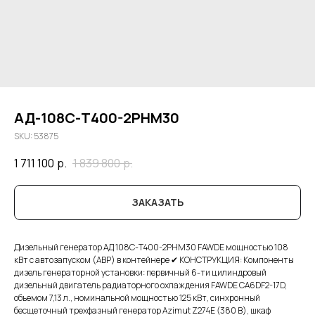
АД-108С-Т400-2РНМ30
SKU:
53875
1 711 100
р.
1 839 800
р.
ЗАКАЗАТЬ
Дизельный генератор АД 108С-Т400-2РНМ30 FAWDE мощностью 108
кВт с автозапуском (АВР) в контейнере ✔ КОНСТРУКЦИЯ: Компоненты
дизель генераторной установки: первичный 6-ти цилиндровый
дизельный двигатель радиаторного охлаждения FAWDE CA6DF2-17D,
объемом 7,13 л., номинальной мощностью 125 кВт, синхронный
бесщеточный трехфазный генератор Azimut Z274E (380 В), шкаф