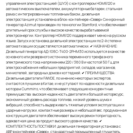
управления электростанцией (ШУЭ) с контроллером HGM6120 и
автоматическим выключателем, аккумуляторные батареи, стальная
рама с интегрированным топливным баком, дизельная
электростанция установлена в блок-контейнере «Север» Синхронный
генератор Azimut произведен по технологии Stamford, что обеспечивает
длительный срок службы и высокое качество вырабатываемой
электроэнергии. Контроллер HGM6120 поддерживает меню на русском
языке. Запуск и остановка дизельной электростанции по 2-й степени
автоматизации осуществляются автоматически. ✔ НАЗНАЧЕНИЕ:
Дизельный генератор АД-108С-Т400-2РНМ30 используется в качестве
основного или резервного источника переменного трехфазного
электрического тока напряжением 220 / 380 В и частотой 50 Гц для
электроснабжения небольших предприятий, складов, магазинов,
миниотелей, загородных домов и коттеджей. ✔ ПРЕИМУЩЕСТВА:
Дизельные двигатели FAWDE, по мнению некоторых экспертов,
считаются лучшими в Китае, и не уступают по надежности дизельным
моторам Cummins, что обеспечивает следующие конкурентные
преимущества: высокая надежность двигателя и большой моторесурс,
экономичный уровень расхода топлива, низкий уровень шума и
вибраций, способность выдерживать тяжелые условия эксплуатации и
ударные нагрузки, компактные размеры и небольшой вес. продуманная
конструкция двигателя обеспечивает высокую ремонтопригодность,
адекватная цена за продукт высокого уровня качества. ✔
КОМПЛЕКТНОСТЬ ПОСТАВКИ: дизельная генераторная установка с
АВР в контейнере «Север», стандартный промышленный глушитель,