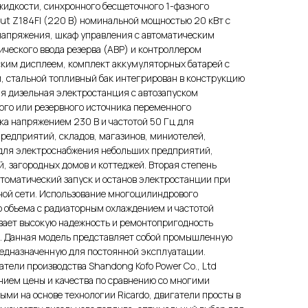
идкости, синхронного бесщеточного 1-фазного
mut Z184FI (220 В) номинальной мощностью 20 кВт c
напряжения, шкаф управления с автоматическим
ческого ввода резерва (АВР) и контроллером
им дисплеем, комплект аккумуляторных батарей с
, стальной топливный бак интегрирован в конструкцию
 дизельная электростанция с автозапуском
ного или резервного источника переменного
ка напряжением 230 В и частотой 50 Гц для
редприятий, складов, магазинов, миниотелей,
 для электроснабжения небольших предприятий,
й, загородных домов и коттеджей. Вторая степень
томатический запуск и останов электростанции при
ной сети. Использование многоцилиндрового
о объема с радиаторным охлаждением и частотой
ивает высокую надежность и ремонтопригодность
и. Данная модель представляет собой промышленную
едназначенную для постоянной эксплуатации.
ели производства Shandong Kofo Power Co., Ltd
ием цены и качества по сравнению со многими
ми на основе технологии Ricardo, двигатели просты в