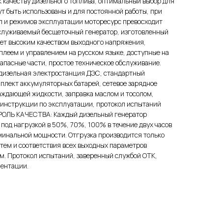
 качеству дизельного топлива, оптимальный выбор для
ут быть использованы и для постоянной работы, при
 и режимов эксплуатации моторесурс превосходит
бслуживаемый бесщеточный генератор, изготовленный
ает высоким качеством выходного напряжения,
леем и управлением на русском языке, доступные на
апасные части, простое техническое обслуживание.
зельная электростанция ДЭС, стандартный
лект аккумуляторных батарей, сетевое зарядное
аждающей жидкости, заправка маслом и тосолом,
 инструкции по эксплуатации, протокол испытаний
ТРОЛЬ КАЧЕСТВА: Каждый дизельный генератор
под нагрузкой в 50%, 70%, 100% в течение двух часов
минальной мощности. Отгрузка производится только
стем и соответствия всех выходных параметров
. Протокол испытаний, заверенный службой ОТК,
ментации.