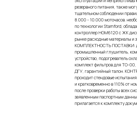
эксплуатации и неприхотливы к
резервного питания, также мог
тщательном соблюдении правил
8.000 - 10.000 моточасов. нео
по технологии Stamford, облад
контроллер HGM6120 с ЖК дисп
рынке расходные материалы и з
КОМПЛЕКТНОСТЬ ПОСТАВКИ: ди
промышленный глушитель, комп
устройство, подогреватель охл
комплект фильтров для ТО-00,
ДГУ, гарантийный талон. КОН
проходит стендовые испытания 
и кратковременно в 110% от но
после проверки работы всех си
заявленным паспортным данным
прилагается к комплекту доку