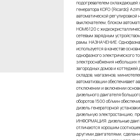
подогревателем охлаждающей ж
генератора KOFO (Ricardo) Azi
автоматической регулировкой 
выключателем, блоком автомати
HGM6120 с жидкокристаллическ
сетевым зарядным устройством
рамы. НАЗНАЧЕНИЕ: Однофазная
используется в качестве основ
однофазного электрического то
электроснабжения небольших п
загородных домов и коттеджей
складов, магазинов, миниотеле
автоматизации обеспечивает ав
отключении и включении основ
дизельного двигателя большог
оборотов 1500 об/мин обеспеч
дизель генераторной установк
дизельную электростанцию, пр
ИНФОРМАЦИЯ: дизельные двигат
отличаются хорошим соотношен
другими двигателями, сделанны