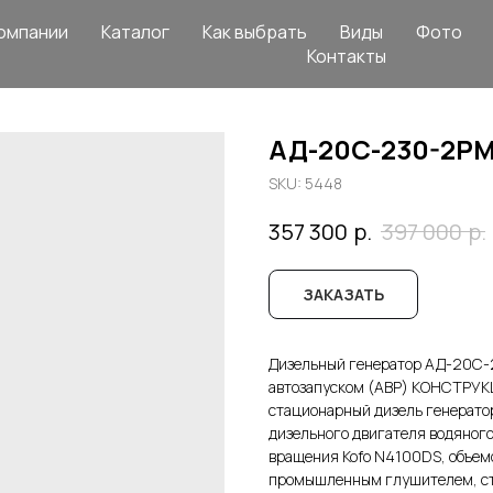
омпании
Каталог
Как выбрать
Виды
Фото
Контакты
АД-20С-230-2РМ
SKU:
5448
р.
р.
357 300
397 000
ЗАКАЗАТЬ
Дизельный генератор АД-20С-
автозапуском (АВР) КОНСТРУКЦ
стационарный дизель генератор
дизельного двигателя водяного
вращения Kofo N4100DS, объемо
промышленным глушителем, ст