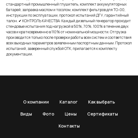
стандартный промышленный глушитель, комплект аккумуляторных
батарей, заправка маслом и тосолом, комплект фильтров для ТО-00,
инструкции по эксплуатации, протокол испытаний ДГУ, гарантийный
талон. ✔ КОНТРОЛЬ КАЧЕСТВА: Каждый дизельный генератор проходит
стендовые испытания под нагрузкой в 50%, 70%, 100% в течение двух
часов и кратковременно в 110% от номинальной мощности. Отгрузка
производится только после проверки работы всех систем и соответствия
всех выходных параметров заявленным паспортным данным. Протокол
испытаний, заверенный службой ОТК, прилагается к комплекту
документации.
О компании
Каталог
Как выбрать
Виды
Фото
Цены
Сертификаты
Контакты