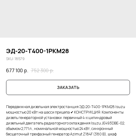
ЭД-20-Т400-1РКМ28
SKU:
18579
677 100
р.
752 300
р.
ЗАКАЗАТЬ
Передвижная дизельная электростанция ЭД-20-Т400-1РКМ28 Isuzu
мощностью 20 кВт на шасси прицепа ✔ КОНСТРУКЦИЯ: Компоненты
дизель генераторной установки: первичный 4-х цилиндровый
дизельный двигатель радиаторного охлаждения Isuzu JE493DBE-02,
объемом 2,771 л., номинальной мощностью 24 кВт, синхронный
бесщеточный трехфазный генератор Azimut Z184F (380 В), шкаф