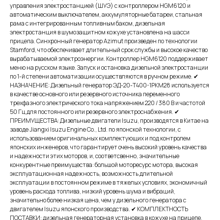
управления электростанцией (ШУЭ) с контроллером HGM6120 и
автоматическим выключателем, аккумуляторные батареи, стальная
рама с интегрированным топливным баком, дизельная
электростанция в шумозащитном кожухе установлена на шасси
прицепа. Синхронный генератор Azimut произведен по технологии
Stamford, что обеспечивает длительный срок службы и высокое качество
вырабатываемой электроэнергии. Контроллер HGM6120 поддерживает
меню на русском языке. Запуск и остановка дизельной электростанции
по 1-й степени автоматизации осуществляются в ручном режиме. ✔
НАЗНАЧЕНИЕ: Дизельный генератор ЭД-20-Т400-1РКМ28 используется
в качестве основного или резервного источника переменного
трехфазного электрического тока напряжением 220 / 380 В и частотой
50 Гц для постоянного или резервного электроснабжения. ✔
ПРЕИМУЩЕСТВА: Дизельные двигатели Isuzu, производятся в Китае на
заводе Jiangxi Isuzu Engine Co., Ltd. по японской технологии, с
использованием оригинальных комплектующих и под контролем
японских инженеров, что гарантирует очень высокий уровень качества
и надежности этих моторов, и, соответсвенно, значительные
конкурентные преимущества: большой моторесурс мотора, высокая
эксплуатационная надежность, возможность длительной
эксплуатации в постоянном режиме в тяжелых условиях, экономичный
уровень расхода топлива, низкий уровень шума и вибраций,
значительно более низкая цена, чем у дизельного генератора с
двигателем Isuzu японского производства. ✔ КОМПЛЕКТНОСТЬ
ПОСТАВКИ: дизельная генераторная установка в кожухе на прицепе,