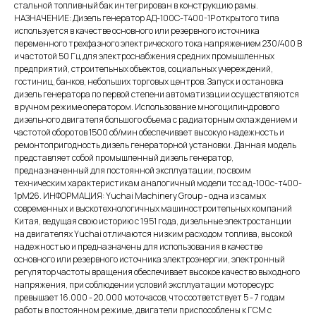
стальной топливный бак интегрирован в конструкцию рамы.
НАЗНАЧЕНИЕ: Дизель генератор АД-100С-Т400-1Р открытого типа
используется в качестве основного или резервного источника
переменного трехфазного электрического тока напряжением 230/400 В
и частотой 50 Гц для электроснабжения средних промышленных
предприятий, строительных объектов, социальных учереждений,
гостиниц, банков, небольших торговых центров. Запуск и остановка
дизель генератора по первой степени автоматизации осуществляются
в ручном режиме оператором. Использование многоцилиндрового
дизельного двигателя большого объема с радиаторным охлаждением и
частотой оборотов 1500 об/мин обеспечивает высокую надежность и
ремонтопригодность дизель генераторной установки. Данная модель
представляет собой промышленный дизель генератор,
предназначенный для постоянной эксплуатации, по своим
техническим характеристикам аналогичный модели тсс ад-100с-т400-
1рМ26. ИНФОРМАЦИЯ: Yuchai Machinery Group - одна из самых
современных и выскотехнологичных машиностроительных компаний
Китая, ведущая свою историю с 1951 года, дизельные электростанции
на двигателях Yuchai отличаются низким расходом топлива, высокой
надежностью и предназначены для использования в качестве
основного или резервного источника электроэнергии, электронный
регулятор частоты вращения обеспечивает высокое качество выходного
напряжения, при соблюдении условий эксплуатации моторесурс
превышает 16.000 - 20.000 моточасов, что соответствует 5 - 7 годам
работы в постоянном режиме, двигатели приспособлены к ГСМ с