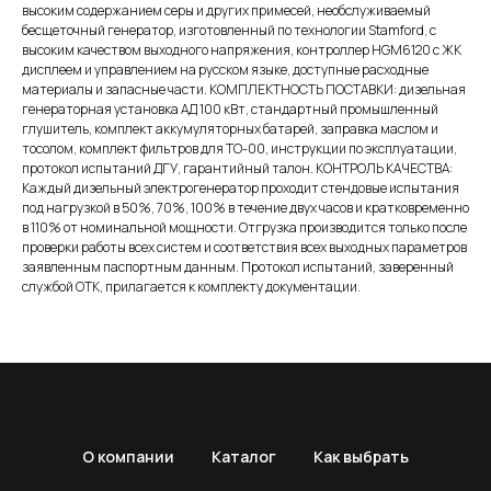
высоким содержанием серы и других примесей, необслуживаемый
бесщеточный генератор, изготовленный по технологии Stamford, с
высоким качеством выходного напряжения, контроллер HGM6120 с ЖК
дисплеем и управлением на русском языке, доступные расходные
материалы и запасные части. КОМПЛЕКТНОСТЬ ПОСТАВКИ: дизельная
генераторная установка АД 100 кВт, стандартный промышленный
глушитель, комплект аккумуляторных батарей, заправка маслом и
тосолом, комплект фильтров для ТО-00, инструкции по эксплуатации,
протокол испытаний ДГУ, гарантийный талон. КОНТРОЛЬ КАЧЕСТВА:
Каждый дизельный электрогенератор проходит стендовые испытания
под нагрузкой в 50%, 70%, 100% в течение двух часов и кратковременно
в 110% от номинальной мощности. Отгрузка производится только после
проверки работы всех систем и соответствия всех выходных параметров
заявленным паспортным данным. Протокол испытаний, заверенный
службой ОТК, прилагается к комплекту документации.
О компании
Каталог
Как выбрать