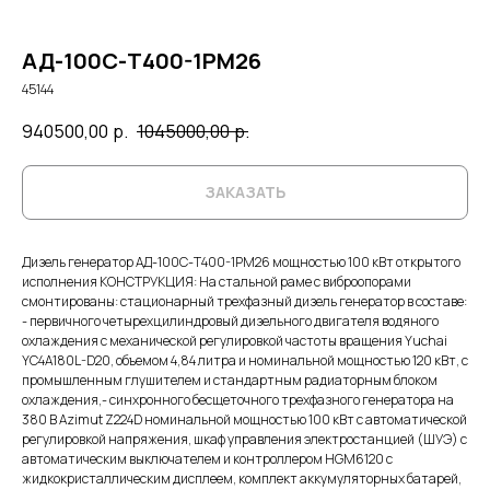
АД-100С-Т400-1РМ26
45144
940500,00
р.
1045000,00
р.
ЗАКАЗАТЬ
Дизель генератор АД-100С-Т400-1РМ26 мощностью 100 кВт открытого
исполнения КОНСТРУКЦИЯ: На стальной раме с виброопорами
смонтированы: стационарный трехфазный дизель генератор в составе:
- первичного четырехцилиндровый дизельного двигателя водяного
охлаждения с механической регулировкой частоты вращения Yuchai
YC4A180L-D20, объемом 4,84 литра и номинальной мощностью 120 кВт, с
промышленным глушителем и стандартным радиаторным блоком
охлаждения,- синхронного бесщеточного трехфазного генератора на
380 В Azimut Z224D номинальной мощностью 100 кВт c автоматической
регулировкой напряжения, шкаф управления электростанцией (ШУЭ) с
автоматическим выключателем и контроллером HGM6120 с
жидкокристаллическим дисплеем, комплект аккумуляторных батарей,